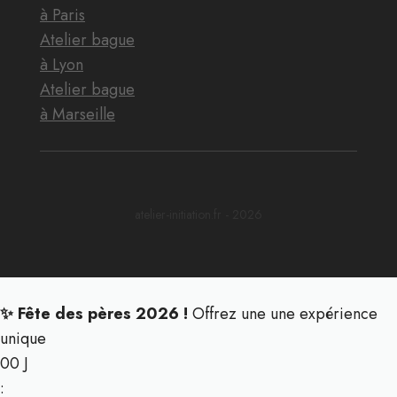
à Paris
Atelier bague
à Lyon
Atelier bague
à Marseille
atelier-initiation.fr - 2026
✨ Fête des pères 2026 !
Offrez une une expérience
unique
00
J
: