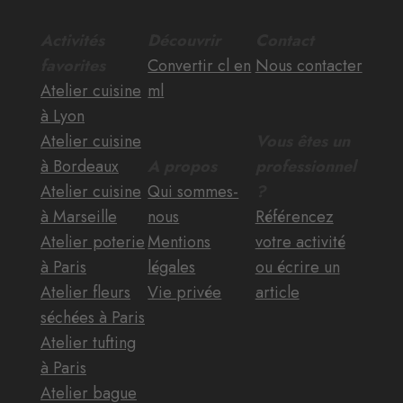
Activités
Découvrir
Contact
favorites
Convertir cl en
Nous contacter
Atelier cuisine
ml
à Lyon
Atelier cuisine
Vous êtes un
à Bordeaux
A propos
professionnel
Atelier cuisine
Qui sommes-
?
à Marseille
nous
Référencez
Atelier poterie
Mentions
votre activité
à Paris
légales
ou écrire un
Atelier fleurs
Vie privée
article
séchées à Paris
Atelier tufting
à Paris
Atelier bague