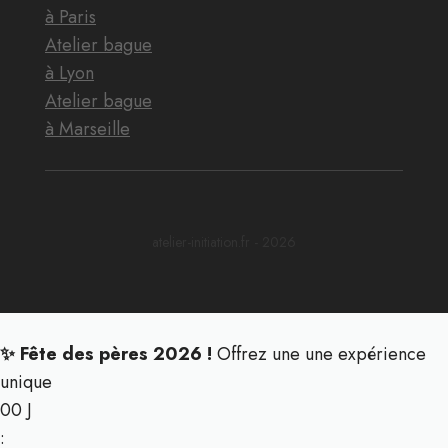
à Paris
Atelier bague
à Lyon
Atelier bague
à Marseille
atelier-initiation.fr - 2026
✨ Fête des pères 2026 !
Offrez une une expérience
unique
00
J
: