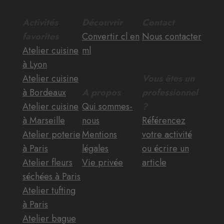
Activités
Découvrir
Contact
favorites
Convertir cl en
Nous contacter
Atelier cuisine
ml
à Lyon
Atelier cuisine
Vous êtes un
à Bordeaux
A propos
professionnel
Atelier cuisine
Qui sommes-
?
à Marseille
nous
Référencez
Atelier poterie
Mentions
votre activité
à Paris
légales
ou écrire un
Atelier fleurs
Vie privée
article
séchées à Paris
Atelier tufting
à Paris
Atelier bague