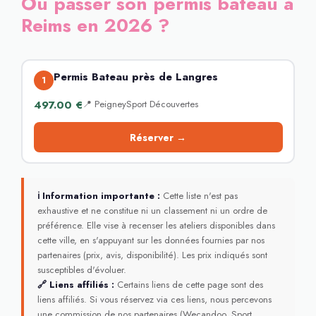
Où passer son permis bateau à
Reims en 2026 ?
Permis Bateau près de Langres
1
497.00 €
📍 PeigneySport Découvertes
Réserver →
ℹ Information importante :
Cette liste n'est pas
exhaustive et ne constitue ni un classement ni un ordre de
préférence. Elle vise à recenser les ateliers disponibles dans
cette ville, en s'appuyant sur les données fournies par nos
partenaires (prix, avis, disponibilité). Les prix indiqués sont
susceptibles d'évoluer.
🔗 Liens affiliés :
Certains liens de cette page sont des
liens affiliés. Si vous réservez via ces liens, nous percevons
une commission de nos partenaires (Wecandoo, Sport