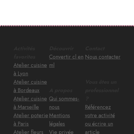
Activités
Découvrir
Contact
favorites
Convertir cl en
Nous contacter
Atelier cuisine
ml
à Lyon
Atelier cuisine
Vous êtes un
à Bordeaux
A propos
professionnel
Atelier cuisine
Qui sommes-
?
à Marseille
nous
Référencez
Atelier poterie
Mentions
votre activité
à Paris
légales
ou écrire un
Atelier fleurs
Vie privée
article