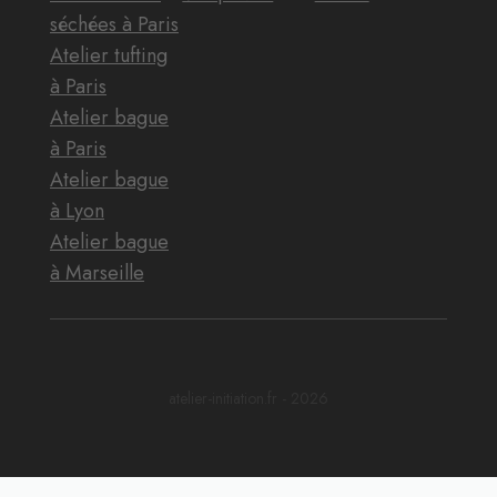
séchées à Paris
Atelier tufting
à Paris
Atelier bague
à Paris
Atelier bague
à Lyon
Atelier bague
à Marseille
atelier-initiation.fr - 2026