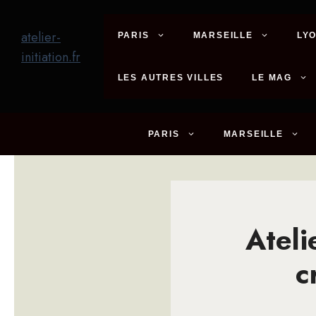
Aller
au
atelier-
PARIS
MARSEILLE
LY
contenu
initiation.fr
LES AUTRES VILLES
LE MAG
PARIS
MARSEILLE
Ateli
c