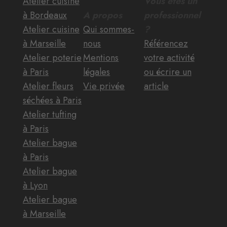
Atelier cuisine
Vous êtes un
à Bordeaux
A propos
professionnel
Atelier cuisine
Qui sommes-
?
à Marseille
nous
Référencez
Atelier poterie
Mentions
votre activité
à Paris
légales
ou écrire un
Atelier fleurs
Vie privée
article
séchées à Paris
Atelier tufting
à Paris
Atelier bague
à Paris
Atelier bague
à Lyon
Atelier bague
à Marseille