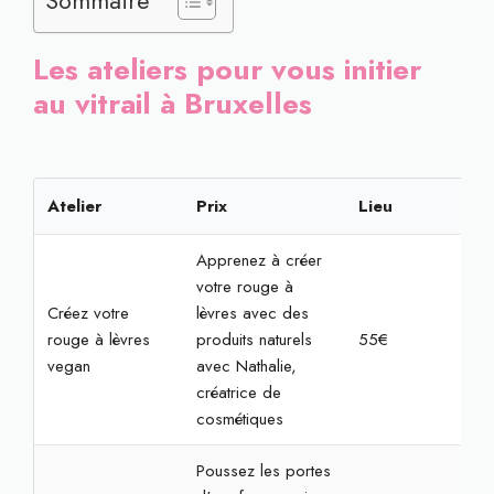
Sommaire
Les ateliers pour vous initier
au vitrail à Bruxelles
Atelier
Prix
Lieu
Rés
Apprenez à créer
votre rouge à
Créez votre
lèvres avec des
rouge à lèvres
produits naturels
55€
2h
vegan
avec Nathalie,
créatrice de
cosmétiques
Poussez les portes