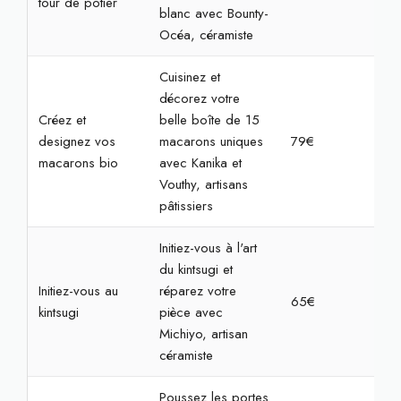
tour de potier
blanc avec Bounty-
Océa, céramiste
Cuisinez et
décorez votre
Créez et
belle boîte de 15
designez vos
macarons uniques
79€
2h
macarons bio
avec Kanika et
Vouthy, artisans
pâtissiers
Initiez-vous à l'art
du kintsugi et
Initiez-vous au
réparez votre
65€
2h3
kintsugi
pièce avec
Michiyo, artisan
céramiste
Poussez les portes