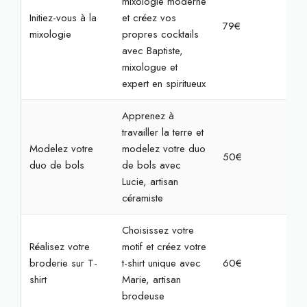
mixologie moderne
Initiez-vous à la
et créez vos
79€
2h
mixologie
propres cocktails
avec Baptiste,
mixologue et
expert en spiritueux
Apprenez à
travailler la terre et
Modelez votre
modelez votre duo
50€
2h
duo de bols
de bols avec
Lucie, artisan
céramiste
Choisissez votre
Réalisez votre
motif et créez votre
broderie sur T-
t-shirt unique avec
60€
2h3
shirt
Marie, artisan
brodeuse