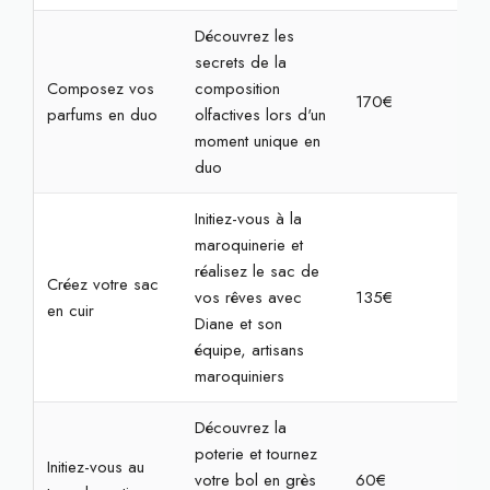
Découvrez les
secrets de la
Composez vos
composition
170€
2h
parfums en duo
olfactives lors d'un
moment unique en
duo
Initiez-vous à la
maroquinerie et
réalisez le sac de
Créez votre sac
vos rêves avec
135€
4h
en cuir
Diane et son
équipe, artisans
maroquiniers
Découvrez la
poterie et tournez
Initiez-vous au
votre bol en grès
60€
2h