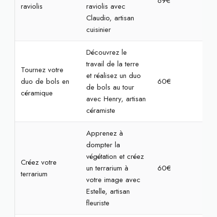
69€
2h3
raviolis
raviolis avec
Claudio, artisan
cuisinier
Découvrez le
travail de la terre
Tournez votre
et réalisez un duo
duo de bols en
60€
2h
de bols au tour
céramique
avec Henry, artisan
céramiste
Apprenez à
dompter la
végétation et créez
Créez votre
un terrarium à
60€
2h
terrarium
votre image avec
Estelle, artisan
fleuriste