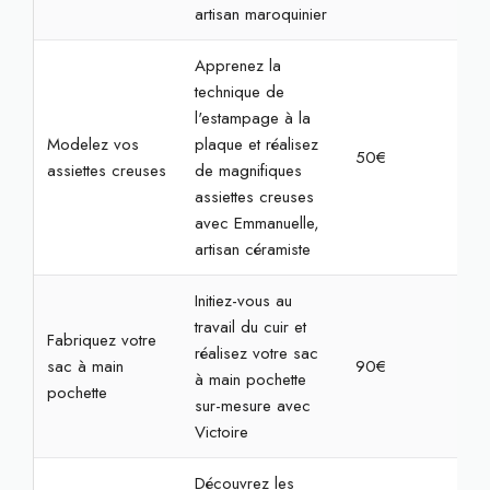
artisan maroquinier
Apprenez la
technique de
l'estampage à la
Modelez vos
plaque et réalisez
50€
2h
assiettes creuses
de magnifiques
assiettes creuses
avec Emmanuelle,
artisan céramiste
Initiez-vous au
travail du cuir et
Fabriquez votre
réalisez votre sac
sac à main
90€
2h
à main pochette
pochette
sur-mesure avec
Victoire
Découvrez les