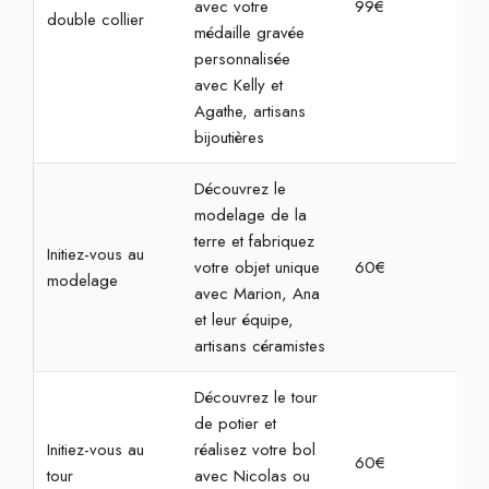
avec votre
99€
2h
double collier
médaille gravée
personnalisée
avec Kelly et
Agathe, artisans
bijoutières
Découvrez le
modelage de la
terre et fabriquez
Initiez-vous au
votre objet unique
60€
2h3
modelage
avec Marion, Ana
et leur équipe,
artisans céramistes
Découvrez le tour
de potier et
Initiez-vous au
réalisez votre bol
60€
2h3
tour
avec Nicolas ou