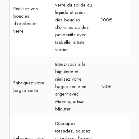
verre du solide au
Réalisez vos
liquide et créez
boucles
des boucles
100€
2h3
d'oreilles en
d'oreilles ou des
verre
pendentifs avec
Isabelle, artiste
verrier
Initiez-vous à la
bijouterie et
réalisez votre
Fabriquez votre
bague sertie en
150€
3h3
bague sertie
argent avec
Maxime, artisan
bijoutier
Découpez,
torsadez, soudez
Fabriquez votre
et polissez l'argent