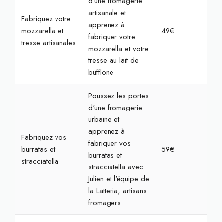
d'une fromagerie
artisanale et
Fabriquez votre
apprenez à
mozzarella et
49€
2h
fabriquer votre
tresse artisanales
mozzarella et votre
tresse au lait de
bufflone
Poussez les portes
d'une fromagerie
urbaine et
apprenez à
Fabriquez vos
fabriquer vos
burratas et
59€
2h
burratas et
stracciatella
stracciatella avec
Julien et l'équipe de
la Latteria, artisans
fromagers