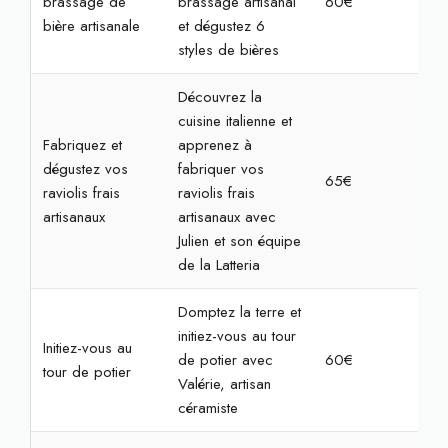
brassage de
brassage artisanal
60€
2h
bière artisanale
et dégustez 6
styles de bières
Découvrez la
cuisine italienne et
Fabriquez et
apprenez à
dégustez vos
fabriquer vos
65€
2h3
raviolis frais
raviolis frais
artisanaux
artisanaux avec
Julien et son équipe
de la Latteria
Domptez la terre et
initiez-vous au tour
Initiez-vous au
de potier avec
60€
2h3
tour de potier
Valérie, artisan
céramiste