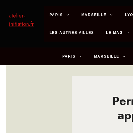
Aller
au
atelier-
PARIS
MARSEILLE
LY
contenu
initiation.fr
LES AUTRES VILLES
LE MAG
PARIS
MARSEILLE
Per
ap