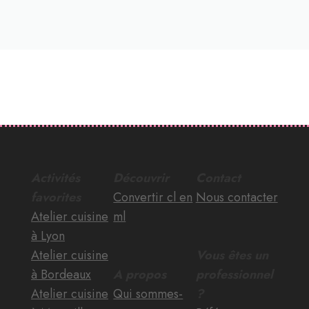
Activités
Découvrir
Contact
favorites
Convertir cl en
Nous contacter
Atelier cuisine
ml
à Lyon
Atelier cuisine
Vous êtes un
à Bordeaux
A propos
professionnel
Atelier cuisine
Qui sommes-
?