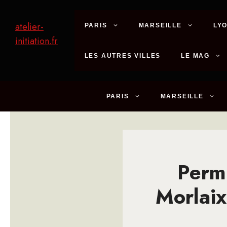
Aller
au
atelier-
PARIS
MARSEILLE
LY
contenu
initiation.fr
LES AUTRES VILLES
LE MAG
PARIS
MARSEILLE
Permi
Morlaix