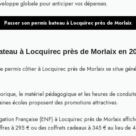
nveloppe globale pour anticiper vos dépenses.
Passer son permis bateau à Locquirec près de Morlaix
ateau à Locquirec près de Morlaix en 2
le permis côtier à Locquirec près de Morlaix se situe gén
héorique, le matériel pédagogique et les heures de conduite
aines écoles proposent des promotions attractives.
ation Française (ENF) à Locquirec près de Morlaix affiche
res à 295 € ou des coffrets cadeaux à 345 € au lieu de 4