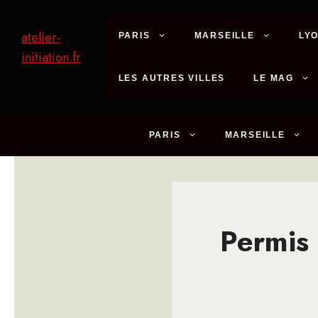
Aller
au
atelier-
PARIS
MARSEILLE
LY
contenu
initiation.fr
LES AUTRES VILLES
LE MAG
PARIS
MARSEILLE
Permis 