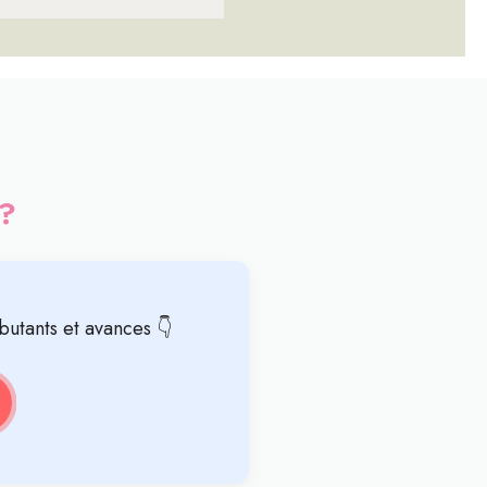
 ?
butants et avances 👇