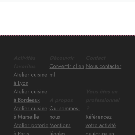
Activités
Découvrir
Contact
favorites
Convertir cl en
Nous contacter
Atelier cuisine
ml
à Lyon
Atelier cuisine
Vous êtes un
à Bordeaux
A propos
professionnel
Atelier cuisine
Qui sommes-
?
à Marseille
nous
Référencez
Atelier poterie
Mentions
votre activité
à Paris
légales
ou écrire un