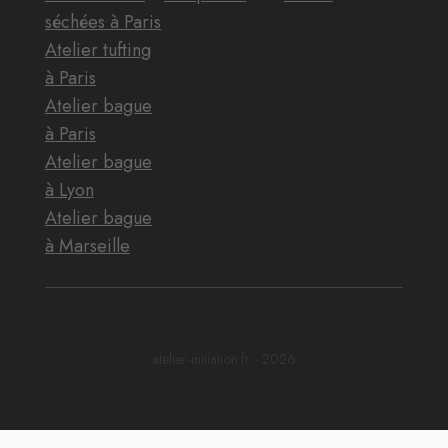
séchées à Paris
Atelier tufting
à Paris
Atelier bague
à Paris
Atelier bague
à Lyon
Atelier bague
à Marseille
atelier-initiation.fr - 2026