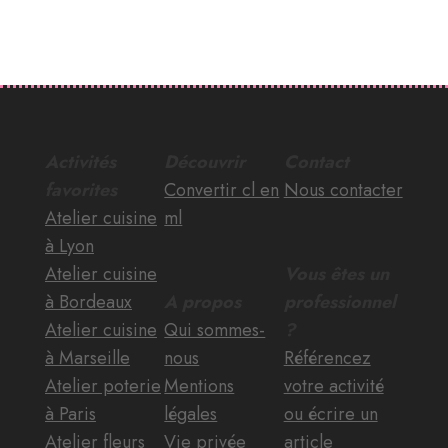
Activités
Découvrir
Contact
favorites
Convertir cl en
Nous contacter
Atelier cuisine
ml
à Lyon
Atelier cuisine
Vous êtes un
à Bordeaux
A propos
professionnel
Atelier cuisine
Qui sommes-
?
à Marseille
nous
Référencez
Atelier poterie
Mentions
votre activité
à Paris
légales
ou écrire un
Atelier fleurs
Vie privée
article