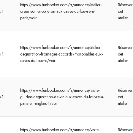
https://www.funbooker.com/fr/annonce/atelier-
Réserver
s 1
creer-son-propre-vin-aux-caves-du-louvre-a-
cet
paris/voir
atelier
https://www.funbooker.com/fr/annonce/atelier-
Réserver
s 1
degustation-fromages-accords-improbables-aux-
cet
caves-du-louvre/voir
atelier
https://www.funbooker.com/fr/annonce/visite-
Réserver
s 1
guidee-degustation-de-vin-aux-caves-du-louvre-a-
cet
paris-en-anglais-1/voir
atelier
https://www.funbooker.com/fr/annonce/visite-
Réserver