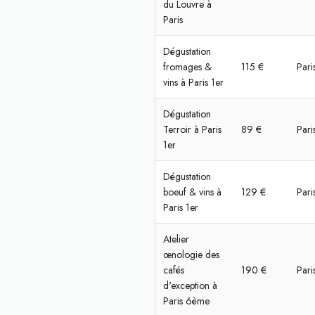
du Louvre à
Paris
Dégustation
fromages &
115 €
Pari
vins à Paris 1er
Dégustation
Terroir à Paris
89 €
Pari
1er
Dégustation
boeuf & vins à
129 €
Pari
Paris 1er
Atelier
œnologie des
cafés
190 €
Pari
d'exception à
Paris 6ème