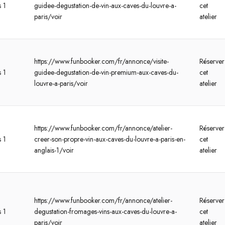
s 1
guidee-degustation-de-vin-aux-caves-du-louvre-a-
cet
paris/voir
atelier
https://www.funbooker.com/fr/annonce/visite-
Réserver
s 1
guidee-degustation-de-vin-premium-aux-caves-du-
cet
louvre-a-paris/voir
atelier
https://www.funbooker.com/fr/annonce/atelier-
Réserver
s 1
creer-son-propre-vin-aux-caves-du-louvre-a-paris-en-
cet
anglais-1/voir
atelier
https://www.funbooker.com/fr/annonce/atelier-
Réserver
s 1
degustation-fromages-vins-aux-caves-du-louvre-a-
cet
paris/voir
atelier