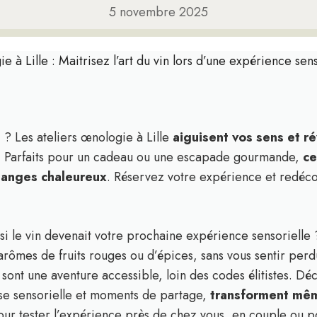
5 novembre 2025
ie à Lille : Maitrisez l’art du vin lors d’une expérience se
e
? Les ateliers œnologie à Lille
aiguisent vos sens et r
s. Parfaits pour un cadeau ou une escapade gourmande,
ce
changes chaleureux
. Réservez votre expérience et redéco
t si le vin devenait votre prochaine expérience sensoriell
rômes de fruits rouges ou d’épices, sans vous sentir perd
le sont une aventure accessible, loin des codes élitistes. 
yse sensorielle et moments de partage,
transforment mêm
ur tester l’expérience près de chez vous, en couple ou p