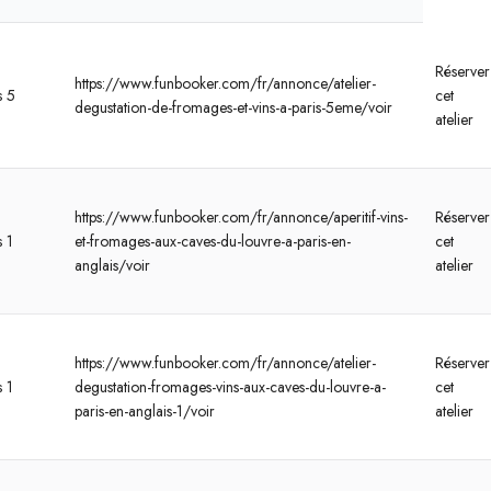
Réserver
https://www.funbooker.com/fr/annonce/atelier-
s 5
cet
degustation-de-fromages-et-vins-a-paris-5eme/voir
atelier
https://www.funbooker.com/fr/annonce/aperitif-vins-
Réserver
s 1
et-fromages-aux-caves-du-louvre-a-paris-en-
cet
anglais/voir
atelier
https://www.funbooker.com/fr/annonce/atelier-
Réserver
s 1
degustation-fromages-vins-aux-caves-du-louvre-a-
cet
paris-en-anglais-1/voir
atelier