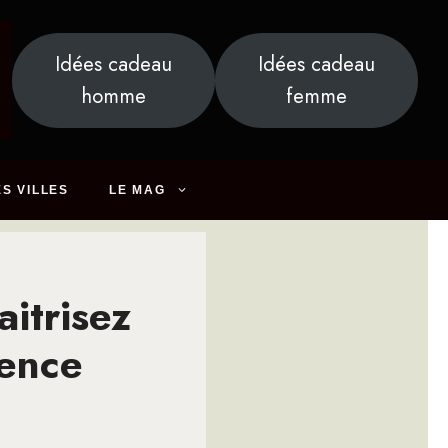
Idées cadeau
Idées cadeau
homme
femme
S VILLES
LE MAG
aitrisez
ience