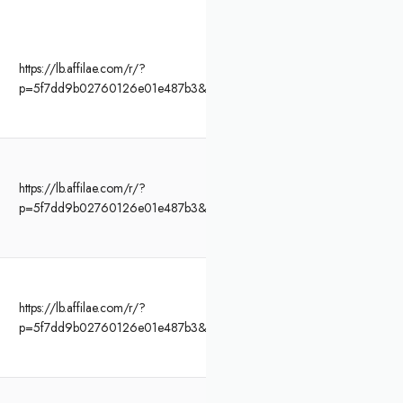
https://lb.affilae.com/r/?
p=5f7dd9b02760126e01e487b3&af=466&lp=https%3A%2F%2Fwww.funb
https://lb.affilae.com/r/?
p=5f7dd9b02760126e01e487b3&af=466&lp=https%3A%2F%2Fwww.funb
https://lb.affilae.com/r/?
p=5f7dd9b02760126e01e487b3&af=466&lp=https%3A%2F%2Fwww.funb