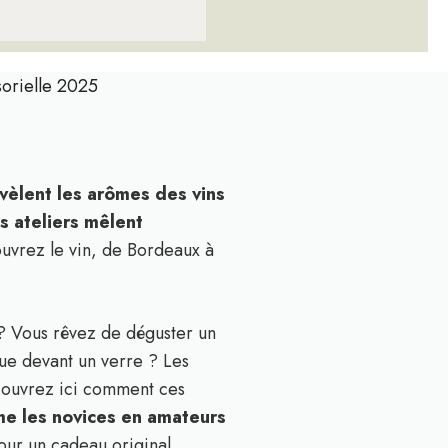
nsorielle 2025
évèlent les arômes des vins
s ateliers mêlent
uvrez le vin, de Bordeaux à
e ? Vous rêvez de déguster un
ue devant un verre ? Les
Découvrez ici comment ces
e les novices en amateurs
our un cadeau original.