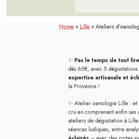
Home
»
Lille
»
Ateliers d’oenolog
✨
Pas le temps de tout lir
dès 65€, avec 5 dégustation
expertise artisanale et é
la Provence !
✨ Atelier oenologie Lille : e
cru en comprenant enfin ses a
ateliers de dégustation à Lil
séances ludiques, entre anal
éclairés
– avec des pistes po