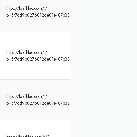
https://lb.affilae.com/r/?
p=5f7dd9b02760126e01e487b3&af=466&lp=https%3A%2F%2Fwww.funb
https://lb.affilae.com/r/?
p=5f7dd9b02760126e01e487b3&af=466&lp=https%3A%2F%2Fwww.funb
https://lb.affilae.com/r/?
p=5f7dd9b02760126e01e487b3&af=466&lp=https%3A%2F%2Fwww.funb