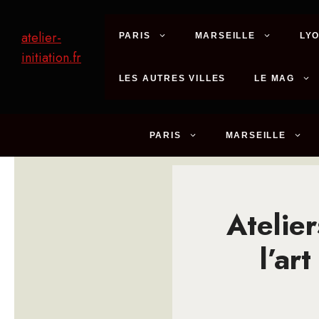
Aller
au
atelier-
PARIS
MARSEILLE
LY
contenu
initiation.fr
LES AUTRES VILLES
LE MAG
PARIS
MARSEILLE
Atelier
l’ar