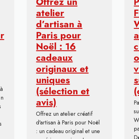
Offrez un
P
atelier
F
d’artisan à
W
ir
Paris pour
a
Noël : 16
c
cadeaux
o
originaux et
v
uniques
s
(sélection et
(
 à
in
avis)
Pa
s
su
Offrez un atelier créatif
We
d'artisan à Paris pour Noël
s
pa
: un cadeau original et une
Dé