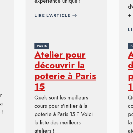
expérience unique !
d'
+ 
LIRE L'ARTICLE
L
PARIS
P
Atelier pour
A
découvrir la
d
poterie à Paris
p
15
r
Quels sont les meilleurs
Qu
la
cours pour s'initier à la
co
 !
poterie à Paris 15 ? Voici
po
la liste des meilleurs
la
ateliers !
at