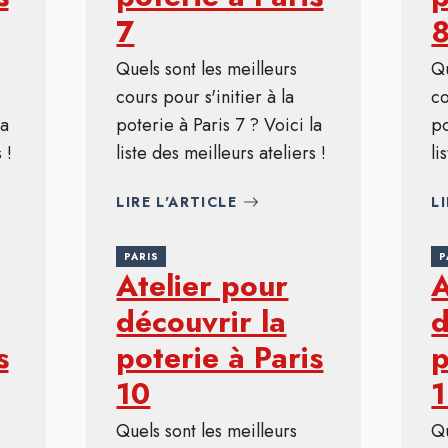
7
Quels sont les meilleurs
Qu
cours pour s'initier à la
co
la
poterie à Paris 7 ? Voici la
po
 !
liste des meilleurs ateliers !
li
LIRE L'ARTICLE
L
PARIS
P
Atelier pour
A
découvrir la
d
s
poterie à Paris
p
10
1
Quels sont les meilleurs
Qu