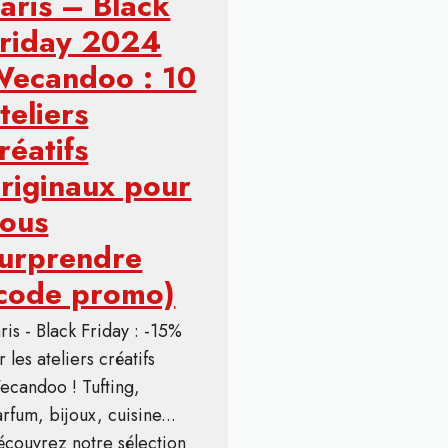
aris – Black
riday 2024
ecandoo : 10
teliers
réatifs
riginaux pour
ous
urprendre
code promo)
ris - Black Friday : -15%
r les ateliers créatifs
candoo ! Tufting,
rfum, bijoux, cuisine...
couvrez notre sélection