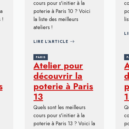
cours pour s'initier à la
co
la
poterie à Paris 10 ? Voici
po
 !
la liste des meilleurs
li
ateliers !
L
LIRE L'ARTICLE
PARIS
P
Atelier pour
A
découvrir la
d
s
poterie à Paris
p
13
Quels sont les meilleurs
Qu
cours pour s'initier à la
co
poterie à Paris 13 ? Voici la
po