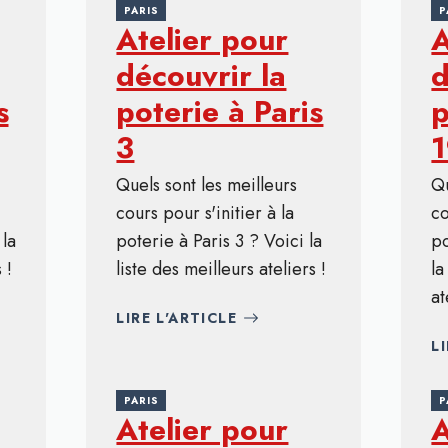
PARIS
P
Atelier pour
A
découvrir la
d
s
poterie à Paris
p
3
Quels sont les meilleurs
Qu
cours pour s'initier à la
co
 la
poterie à Paris 3 ? Voici la
po
 !
liste des meilleurs ateliers !
la
at
LIRE L'ARTICLE
L
PARIS
P
Atelier pour
A