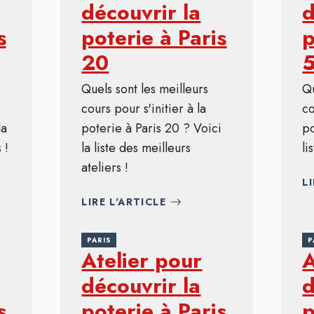
découvrir la
d
s
poterie à Paris
p
20
Quels sont les meilleurs
Qu
cours pour s'initier à la
co
la
poterie à Paris 20 ? Voici
po
 !
la liste des meilleurs
li
ateliers !
L
LIRE L'ARTICLE
PARIS
P
Atelier pour
A
découvrir la
d
s
poterie à Paris
p