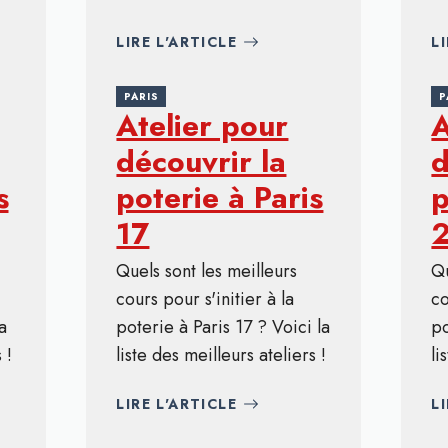
LIRE L'ARTICLE
L
PARIS
P
Atelier pour
A
découvrir la
d
s
poterie à Paris
p
17
Quels sont les meilleurs
Qu
cours pour s'initier à la
co
a
poterie à Paris 17 ? Voici la
po
 !
liste des meilleurs ateliers !
li
LIRE L'ARTICLE
L