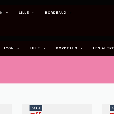
ON
LILLE
BORDEAUX
LYON
LILLE
BORDEAUX
LES AUTRE
PARIS
P