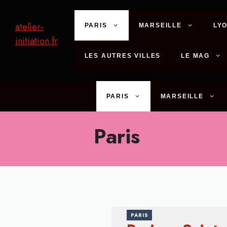
Aller
au
atelier-
PARIS
MARSEILLE
LY
contenu
initiation.fr
LES AUTRES VILLES
LE MAG
PARIS
MARSEILLE
Paris
PARIS