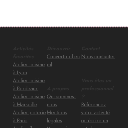
Activités
Découvrir
Contact
favorites
Convertir cl en
Nous contacter
Atelier cuisine
ml
à Lyon
Atelier cuisine
Vous êtes un
à Bordeaux
A propos
professionnel
Atelier cuisine
Qui sommes-
?
à Marseille
nous
Référencez
Atelier poterie
Mentions
votre activité
à Paris
légales
ou écrire un