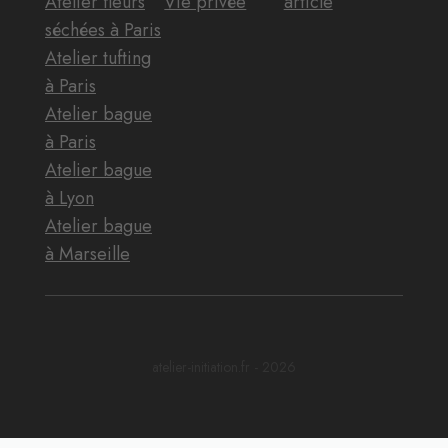
Atelier fleurs
Vie privée
article
séchées à Paris
Atelier tufting
à Paris
Atelier bague
à Paris
Atelier bague
à Lyon
Atelier bague
à Marseille
atelier-initiation.fr - 2026