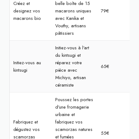
Créez et
belle boîte de 15
designez vos
macarons uniques
79€
2h
macarons bio
avec Kanika et
Vouthy, artisans
pâtissiers
Initiez-vous à l'art
du kintsugi et
Initiez-vous au
réparez votre
65€
2h3
kintsugi
pièce avec
Michiyo, artisan
céramiste
Poussez les portes
d'une fromagerie
urbaine et
Fabriquez et
fabriquez vos
dégustez vos
scamorzas natures
55€
2h
scamorzas
et fumées