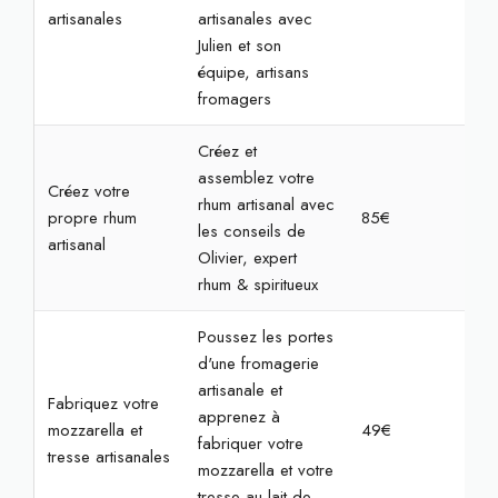
artisanales
artisanales avec
Julien et son
équipe, artisans
fromagers
Créez et
assemblez votre
Créez votre
rhum artisanal avec
propre rhum
85€
2h
les conseils de
artisanal
Olivier, expert
rhum & spiritueux
Poussez les portes
d'une fromagerie
artisanale et
Fabriquez votre
apprenez à
mozzarella et
49€
2h
fabriquer votre
tresse artisanales
mozzarella et votre
tresse au lait de