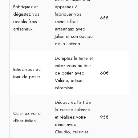
Fabriquez et
apprenez à
dégustez vos
fabriquer vos
65€
2h3
raviolis frais
raviolis frais
artisanaux
artisanaux avec
Julien et son équipe
de la Latteria
Domptez la terre et
initiez-vous au tour
Initiez-vous au
de potier avec
60€
2h3
tour de potier
Valérie, artisan
céramiste
Découvrez l'art de
la cuisine italienne
Cuisinez votre
et réalisez votre
95€
4h
dîner italien
dîner avec
Claudio, cuisinier