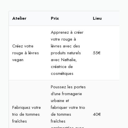
Atelier
Prix
Lieu
Rés
Apprenez à créer
votre rouge à
Créez votre
lèvres avec des
rouge à lèvres
produits naturels
55€
2h
vegan
avec Nathalie,
créatrice de
cosmétiques
Poussez les portes
d'une fromagerie
urbaine et
Fabriquez votre
fabriquer votre trio
trio de tommes
de tommes
40€
1h3
fraîches
fraîches