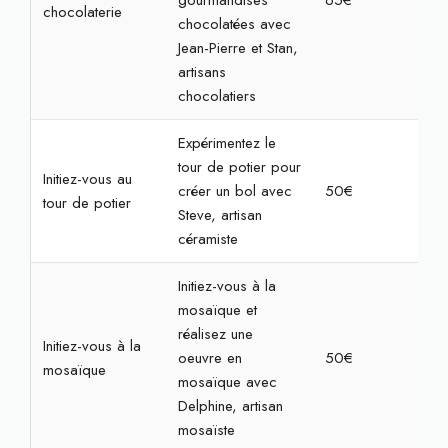
gourmandises
65€
1h3
chocolaterie
chocolatées avec
Jean-Pierre et Stan,
artisans
chocolatiers
Expérimentez le
tour de potier pour
Initiez-vous au
créer un bol avec
50€
2h
tour de potier
Steve, artisan
céramiste
Initiez-vous à la
mosaïque et
réalisez une
Initiez-vous à la
oeuvre en
50€
2h3
mosaïque
mosaïque avec
Delphine, artisan
mosaïste