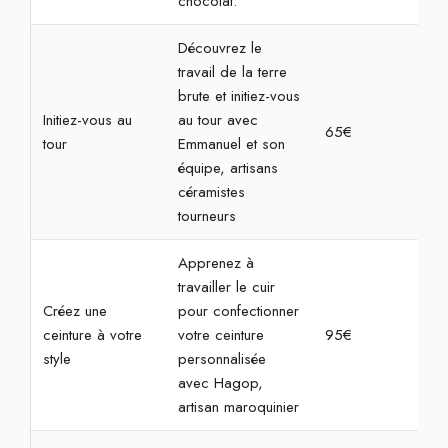
chocolat.
Découvrez le
travail de la terre
brute et initiez-vous
Initiez-vous au
au tour avec
65€
2h3
tour
Emmanuel et son
équipe, artisans
céramistes
tourneurs
Apprenez à
travailler le cuir
Créez une
pour confectionner
ceinture à votre
votre ceinture
95€
3h3
style
personnalisée
avec Hagop,
artisan maroquinier