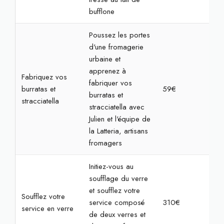
bufflone
Poussez les portes
d'une fromagerie
urbaine et
apprenez à
Fabriquez vos
fabriquer vos
burratas et
59€
2h
burratas et
stracciatella
stracciatella avec
Julien et l'équipe de
la Latteria, artisans
fromagers
Initiez-vous au
soufflage du verre
et soufflez votre
Soufflez votre
service composé
310€
7h
service en verre
de deux verres et