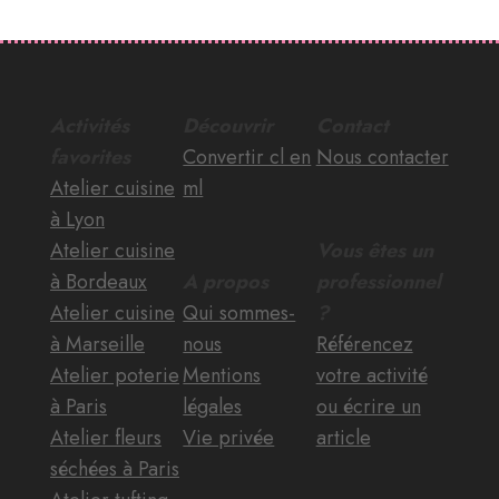
Activités
Découvrir
Contact
favorites
Convertir cl en
Nous contacter
Atelier cuisine
ml
à Lyon
Atelier cuisine
Vous êtes un
à Bordeaux
A propos
professionnel
Atelier cuisine
Qui sommes-
?
à Marseille
nous
Référencez
Atelier poterie
Mentions
votre activité
à Paris
légales
ou écrire un
Atelier fleurs
Vie privée
article
séchées à Paris