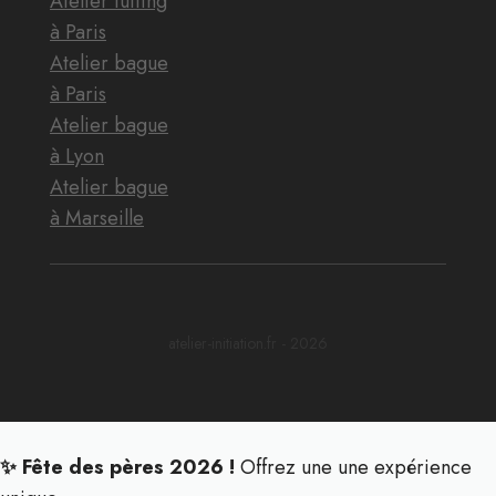
Atelier tufting
à Paris
Atelier bague
à Paris
Atelier bague
à Lyon
Atelier bague
à Marseille
atelier-initiation.fr - 2026
✨ Fête des pères 2026 !
Offrez une une expérience