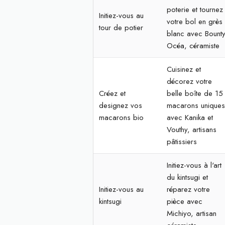
poterie et tournez
Initiez-vous au
votre bol en grès
tour de potier
blanc avec Bounty
Océa, céramiste
Cuisinez et
décorez votre
Créez et
belle boîte de 15
designez vos
macarons unique
macarons bio
avec Kanika et
Vouthy, artisans
pâtissiers
Initiez-vous à l'art
du kintsugi et
Initiez-vous au
réparez votre
kintsugi
pièce avec
Michiyo, artisan