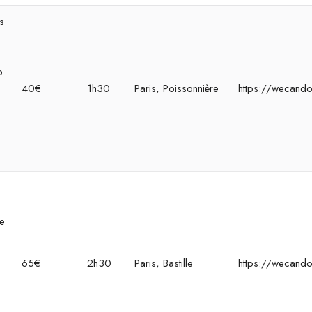
s
o
40€
1h30
Paris, Poissonnière
https://wecando
c
e
re
e
65€
2h30
Paris, Bastille
https://wecando
o