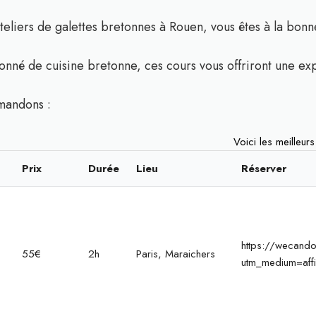
teliers de galettes bretonnes à Rouen, vous êtes à la bonn
nné de cuisine bretonne, ces cours vous offriront une ex
mandons :
Voici les meilleur
Prix
Durée
Lieu
Réserver
https://wecandoo
55€
2h
Paris, Maraichers
utm_medium=affi