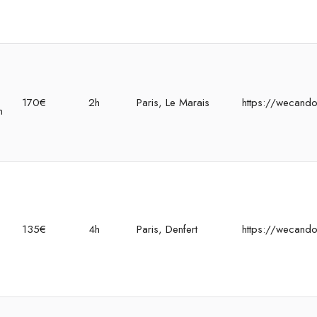
170€
2h
Paris, Le Marais
https://wecand
n
135€
4h
Paris, Denfert
https://wecando