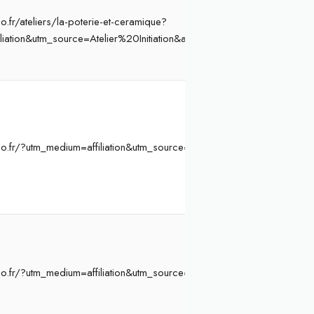
.fr/ateliers/la-poterie-et-ceramique?
liation&utm_source=Atelier%20Initiation&ae=864&aev=poterie
o.fr/?utm_medium=affiliation&utm_source=Atelier%20Initiation&ae=8
o.fr/?utm_medium=affiliation&utm_source=Atelier%20Initiation&ae=8