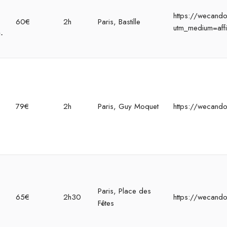
https://wecandoo
60€
2h
Paris, Bastille
utm_medium=affi
-
s
79€
2h
Paris, Guy Moquet
https://wecando
Paris, Place des
65€
2h30
https://wecando
Fêtes