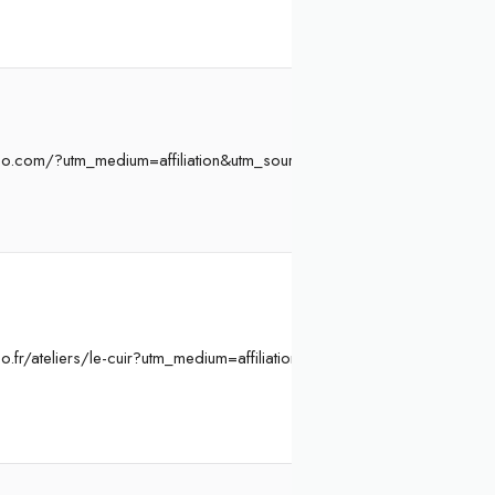
oo.com/?utm_medium=affiliation&utm_source=Atelier%20Initiation&a
o.fr/ateliers/le-cuir?utm_medium=affiliation&utm_source=Atelier%20I