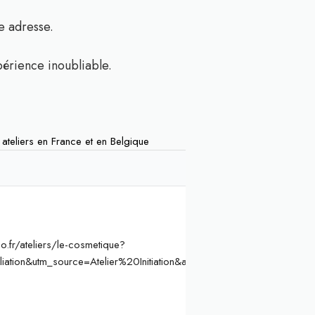
e adresse.
périence inoubliable.
s ateliers en France et en Belgique
.fr/ateliers/le-cosmetique?
liation&utm_source=Atelier%20Initiation&ae=864&aev=cosmetique