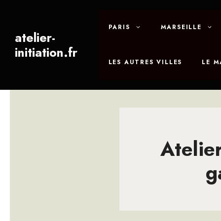
Aller
au
PARIS
MARSEILLE
contenu
atelier-
initiation.fr
LES AUTRES VILLES
LE 
Atelie
g