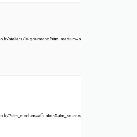
o.fr/ateliers/le-gourmand?utm_medium=affiliation&utm_source=Ateli
o.fr/?utm_medium=affiliation&utm_source=Atelier%20Initiation&ae=8