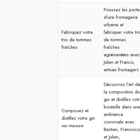
Poussez les porte
d'une fromagerie
urbaine et
Fabriquez votre
fabriquer votre tri
trio de tommes
de tommes
fraîches
fraîches
agrémentées ave
Julien et Franco,
artisan fromagers
Découvrez l'art d
la composition du
gin et distillez vot
bouteille dans un
Composez et
ambiance
distillez votre gin
conviviale avec
sur-mesure
Bastien, Francisc
et Julien,