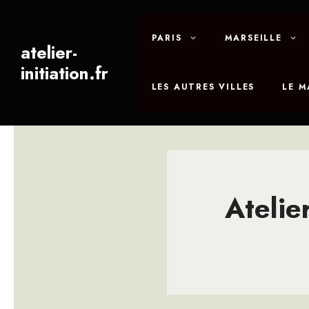
Aller
au
PARIS
MARSEILLE
contenu
atelier-
initiation.fr
LES AUTRES VILLES
LE 
Atelie