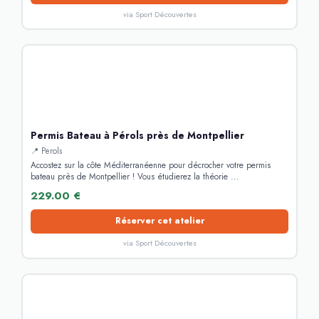
via Sport Découvertes
Permis Bateau à Pérols près de Montpellier
📍 Perols
Accostez sur la côte Méditerranéenne pour décrocher votre permis
bateau près de Montpellier ! Vous étudierez la théorie ...
229.00 €
Réserver cet atelier
via Sport Découvertes