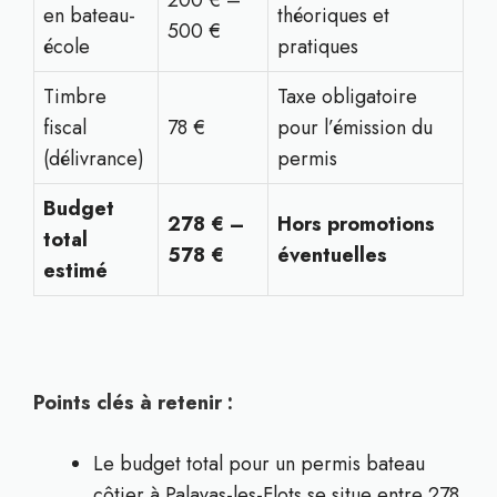
200 € –
en bateau-
théoriques et
500 €
école
pratiques
Timbre
Taxe obligatoire
fiscal
78 €
pour l’émission du
(délivrance)
permis
Budget
278 € –
Hors promotions
total
578 €
éventuelles
estimé
Points clés à retenir :
Le budget total pour un permis bateau
côtier à Palavas-les-Flots se situe entre 278