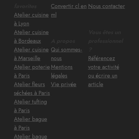
favorites
Convertir cl en
Nous contacter
Atelier cuisine
ml
à Lyon
Atelier cuisine
Vous êtes un
à Bordeaux
A propos
professionnel
Atelier cuisine
Qui sommes-
?
à Marseille
nous
Référencez
Atelier poterie
Mentions
votre activité
à Paris
légales
ou écrire un
Atelier fleurs
Vie privée
article
séchées à Paris
Atelier tufting
à Paris
Atelier bague
à Paris
Atelier bague