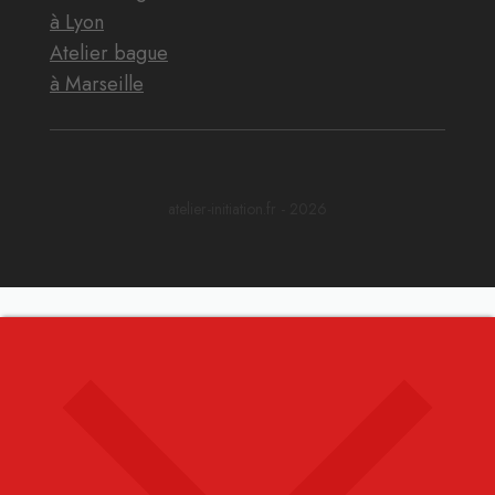
à Lyon
Atelier bague
à Marseille
atelier-initiation.fr - 2026