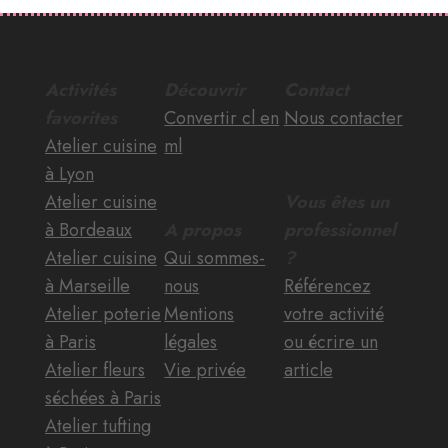
Activités
Découvrir
Contact
favorites
Convertir cl en
Nous contacter
Atelier cuisine
ml
à Lyon
Atelier cuisine
Vous êtes un
à Bordeaux
A propos
professionnel
Atelier cuisine
Qui sommes-
?
à Marseille
nous
Référencez
Atelier poterie
Mentions
votre activité
à Paris
légales
ou écrire un
Atelier fleurs
Vie privée
article
séchées à Paris
Atelier tufting