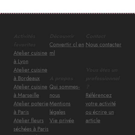
Activités
Découvrir
Contact
favorites
Convertir cl en
Nous contacter
Atelier cuisine
ml
à Lyon
Atelier cuisine
Vous êtes un
à Bordeaux
A propos
professionnel
Atelier cuisine
Qui sommes-
?
à Marseille
nous
Référencez
Atelier poterie
Mentions
votre activité
à Paris
légales
ou écrire un
Atelier fleurs
Vie privée
article
séchées à Paris