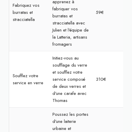
apprenez à
Fabriquez vos
fabriquer vos
burratas et
59€
2h
burratas et
stracciatella
stracciatella avec
Julien et l'équipe de
la Latteria, artisans
fromagers
Initiez-vous au
soufflage du verre
et soufflez votre
Soufflez votre
service composé
310€
7h
service en verre
de deux verres et
d'une carafe avec
Thomas
Poussez les portes
d'une laiterie
urbaine et