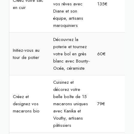
Créez votre sac
vos rêves avec
135€
4h
en cuir
Diane et son
équipe, artisans
maroquiniers
Découvrez la
poterie et tournez
Initiez-vous au
votre bol en grès
60€
2h
tour de potier
blanc avec Bounty-
Océa, céramiste
Cuisinez et
décorez votre
Créez et
belle boîte de 15
designez vos
macarons uniques
79€
2h
macarons bio
avec Kanika et
Vouthy, artisans
pâtissiers