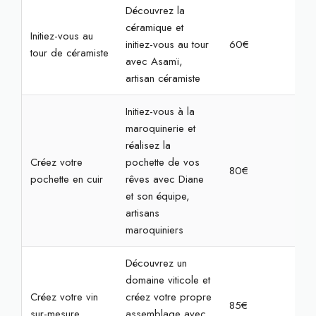
Découvrez la
céramique et
Initiez-vous au
initiez-vous au tour
60€
2h
tour de céramiste
avec Asamï,
artisan céramiste
Initiez-vous à la
maroquinerie et
réalisez la
Créez votre
pochette de vos
80€
2h3
pochette en cuir
rêves avec Diane
et son équipe,
artisans
maroquiniers
Découvrez un
domaine viticole et
Créez votre vin
créez votre propre
85€
2h3
sur-mesure
assemblage avec