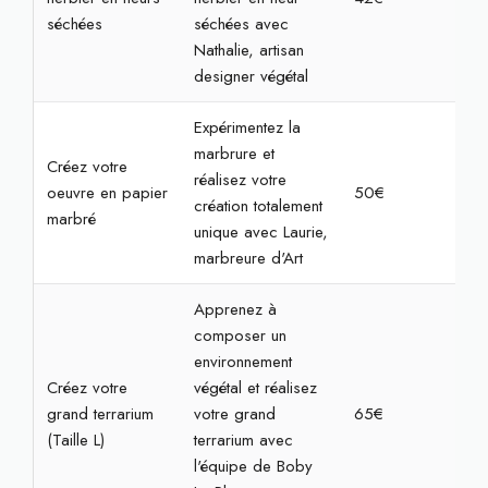
séchées
séchées avec
Nathalie, artisan
designer végétal
Expérimentez la
marbrure et
Créez votre
réalisez votre
oeuvre en papier
50€
1h3
création totalement
marbré
unique avec Laurie,
marbreure d'Art
Apprenez à
composer un
environnement
Créez votre
végétal et réalisez
grand terrarium
votre grand
65€
1h3
(Taille L)
terrarium avec
l'équipe de Boby