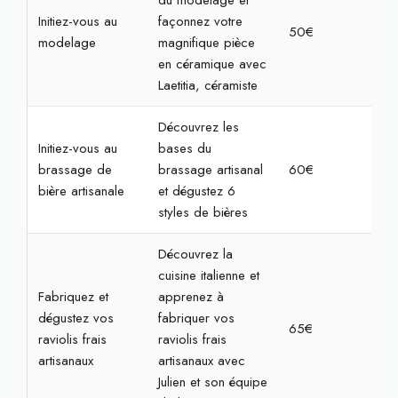
du modelage et
Initiez-vous au
façonnez votre
50€
2h
modelage
magnifique pièce
en céramique avec
Laetitia, céramiste
Découvrez les
Initiez-vous au
bases du
brassage de
brassage artisanal
60€
2h
bière artisanale
et dégustez 6
styles de bières
Découvrez la
cuisine italienne et
Fabriquez et
apprenez à
dégustez vos
fabriquer vos
65€
2h3
raviolis frais
raviolis frais
artisanaux
artisanaux avec
Julien et son équipe