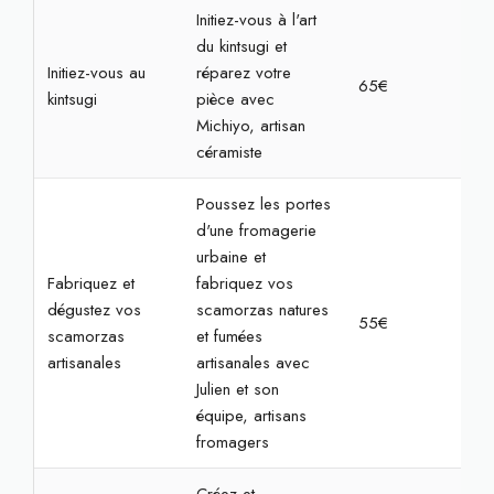
Initiez-vous à l'art
du kintsugi et
Initiez-vous au
réparez votre
65€
2h3
kintsugi
pièce avec
Michiyo, artisan
céramiste
Poussez les portes
d'une fromagerie
urbaine et
Fabriquez et
fabriquez vos
dégustez vos
scamorzas natures
55€
2h
scamorzas
et fumées
artisanales
artisanales avec
Julien et son
équipe, artisans
fromagers