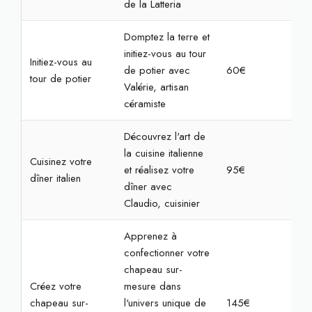
de la Latteria
Domptez la terre et
initiez-vous au tour
Initiez-vous au
de potier avec
60€
2h3
tour de potier
Valérie, artisan
céramiste
Découvrez l'art de
la cuisine italienne
Cuisinez votre
et réalisez votre
95€
4h
dîner italien
dîner avec
Claudio, cuisinier
Apprenez à
confectionner votre
chapeau sur-
Créez votre
mesure dans
chapeau sur-
l'univers unique de
145€
3h