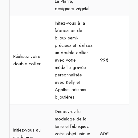
La Plante,
designers végétal
Initiez-vous à la
fabrication de
bijoux semi-
précieux et réalisez
un double collier
Réalisez votre
avec votre
99€
2h
double collier
médaille gravée
personnalisée
avec Kelly et
Agathe, artisans
bijoutières
Découvrez le
modelage de la
terre et fabriquez
Initiez-vous au
votre objet unique
60€
2h3
modelage