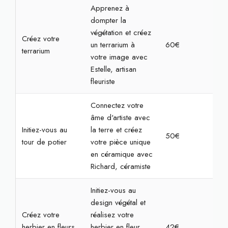
Apprenez à
dompter la
végétation et créez
Créez votre
un terrarium à
60€
2h
terrarium
votre image avec
Estelle, artisan
fleuriste
Connectez votre
âme d'artiste avec
Initiez-vous au
la terre et créez
50€
2h
tour de potier
votre pièce unique
en céramique avec
Richard, céramiste
Initiez-vous au
design végétal et
Créez votre
réalisez votre
herbier en fleurs
herbier en fleur
42€
1h3