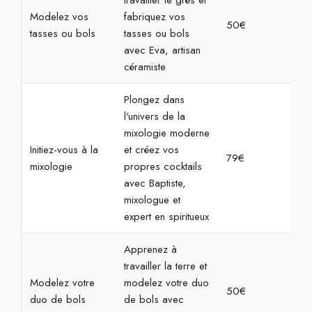
travailler le grès et
Modelez vos
fabriquez vos
50€
2h
tasses ou bols
tasses ou bols
avec Eva, artisan
céramiste
Plongez dans
l'univers de la
mixologie moderne
Initiez-vous à la
et créez vos
79€
2h
mixologie
propres cocktails
avec Baptiste,
mixologue et
expert en spiritueux
Apprenez à
travailler la terre et
Modelez votre
modelez votre duo
50€
2h
duo de bols
de bols avec