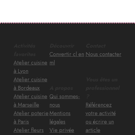
Activités
Découvrir
Contact
favorites
Convertir cl en
Nous contacter
Atelier cuisine
ml
à Lyon
Atelier cuisine
Vous êtes un
à Bordeaux
A propos
professionnel
Atelier cuisine
Qui sommes-
?
à Marseille
nous
Référencez
Atelier poterie
Mentions
votre activité
à Paris
légales
ou écrire un
Atelier fleurs
Vie privée
article