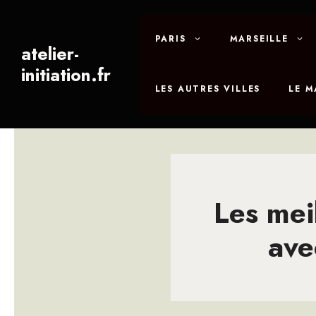
Aller
au
PARIS
MARSEILLE
contenu
atelier-
initiation.fr
LES AUTRES VILLES
LE 
Les meil
ave