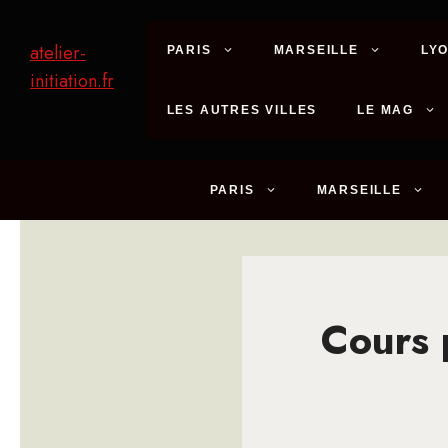
Aller
au
atelier-
PARIS
MARSEILLE
LY
contenu
initiation.fr
LES AUTRES VILLES
LE MAG
PARIS
MARSEILLE
Cours 