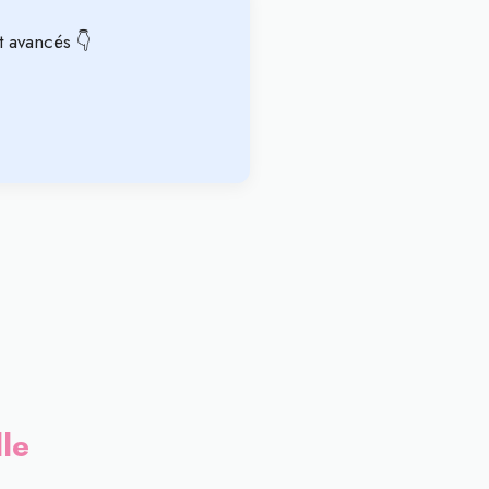
t avancés 👇
le