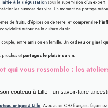
s
initie à la dégustation
sous la supervision d’un expert.
récier les nuances des vins. Un moment de partage autour 
mes de fruits, d’épices ou de terre, et
comprendre l’infl
nvivialité autour de la culture du vin.
 couple, entre amis ou en famille.
Un cadeau original qu
s proches et
partagez le plaisir du vin
.
t qui vous ressemble : les atelier
 son couteau à Lille : un savoir-faire ancest
outeau unique à Lille
. Avec acier C70 français, façonnez