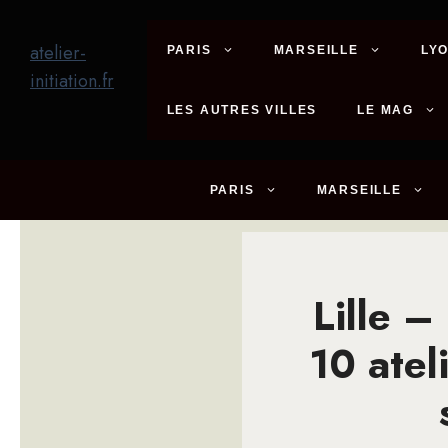
Aller
au
atelier-
PARIS
MARSEILLE
LY
contenu
initiation.fr
LES AUTRES VILLES
LE MAG
PARIS
MARSEILLE
Lille 
10 atel