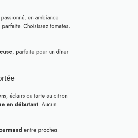
n passionné, en ambiance
 parfaite. Choisissez tomates,
reuse
, parfaite pour un dîner
ortée
s, éclairs ou tarte au citron
me en débutant
. Aucun
gourmand
entre proches.