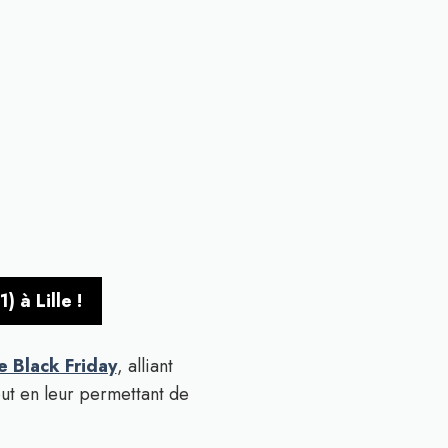
 à Lille !
le Black Friday
, alliant
out en leur permettant de