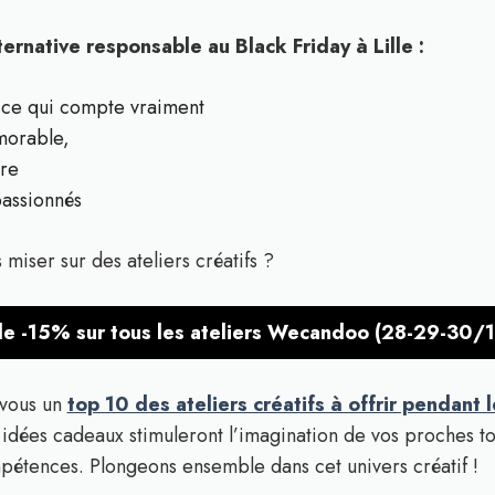
native responsable au Black Friday à Lille :
 ce qui compte vraiment
morable,
ire
passionnés
miser sur des ateliers créatifs ?
de -15% sur tous les ateliers Wecandoo (28-29-30/11)
 vous un
top 10 des ateliers créatifs à offrir pendant 
 idées cadeaux stimuleront l’imagination de vos proches t
étences. Plongeons ensemble dans cet univers créatif !