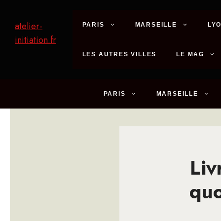
Aller
au
atelier-
PARIS
MARSEILLE
LY
contenu
initiation.fr
LES AUTRES VILLES
LE MAG
PARIS
MARSEILLE
Liv
quo