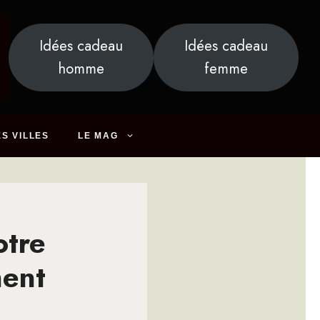
Idées cadeau
Idées cadeau
homme
femme
S VILLES
LE MAG
otre
ment