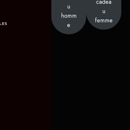
cadea
u
u
homm
femme
e
LES