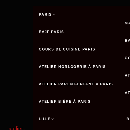
Aller
au
PARIS
contenu
M
EVJF PARIS
E
COURS DE CUISINE PARIS
C
ATELIER HORLOGERIE À PARIS
AT
ATELIER PARENT-ENFANT À PARIS
A
ATELIER BIÈRE À PARIS
LILLE
B
atelier-