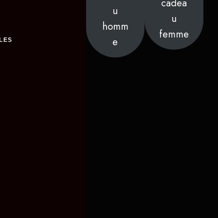
cadea
u
u
homm
femme
e
LES