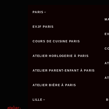
Aller
au
PARIS
contenu
M
EVJF PARIS
E
COURS DE CUISINE PARIS
C
ATELIER HORLOGERIE À PARIS
AT
ATELIER PARENT-ENFANT À PARIS
A
ATELIER BIÈRE À PARIS
LILLE
B
atelier-