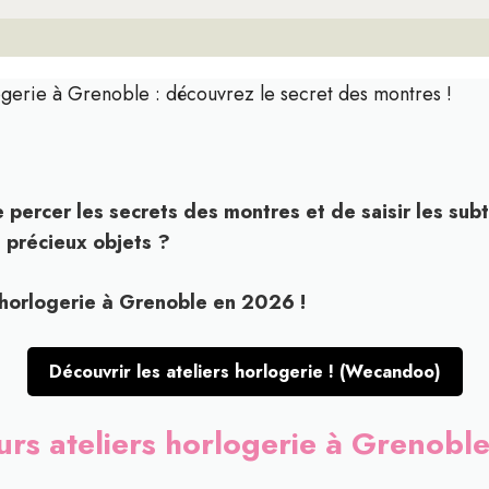
ogerie à Grenoble : découvrez le secret des montres !
 percer les secrets des montres et de saisir les subt
s précieux objets ?
’horlogerie à Grenoble en 2026 !
Découvrir les ateliers horlogerie ! (Wecandoo)
urs ateliers horlogerie à Grenob