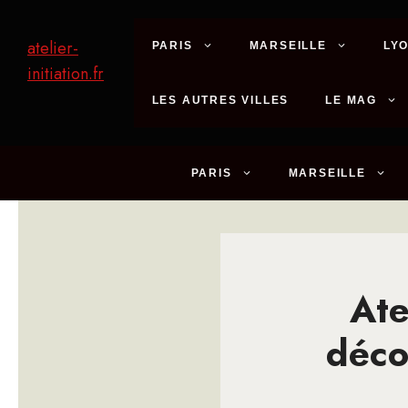
Aller
au
atelier-
PARIS
MARSEILLE
LY
contenu
initiation.fr
LES AUTRES VILLES
LE MAG
PARIS
MARSEILLE
Ate
déco