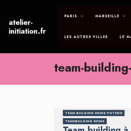
Aller
au
PARIS
MARSEILLE
contenu
atelier-
initiation.fr
LES AUTRES VILLES
LE 
team-building-
TEAM-BUILDING-REIMS-POTERIE
TEAMBUILDING-REIMS
Team building à