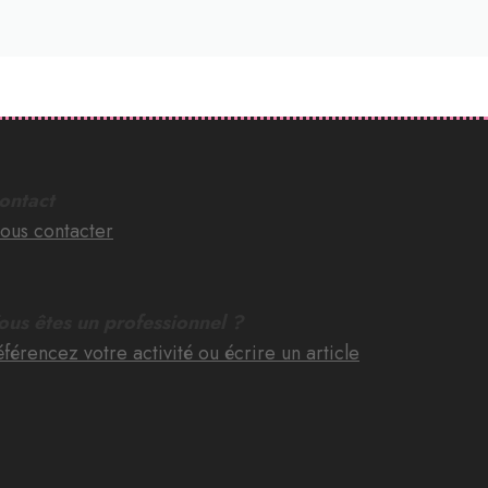
ontact
ous contacter
ous êtes un professionnel ?
férencez votre activité ou écrire un article