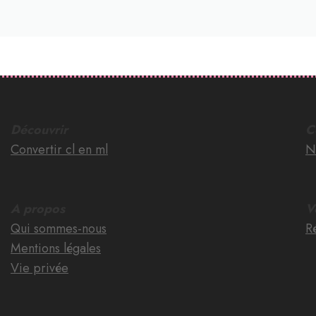
Découvrir
C
Convertir cl en ml
N
A propos
V
Qui sommes-nous
Ré
Mentions légales
Vie privée