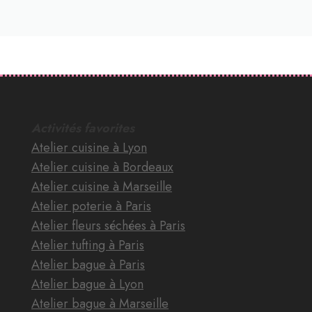
Activités favorites
Atelier cuisine à Lyon
Atelier cuisine à Bordeaux
Atelier cuisine à Marseille
Atelier poterie à Paris
Atelier fleurs séchées à Paris
Atelier tufting à Paris
Atelier bague à Paris
Atelier bague à Lyon
Atelier bague à Marseille