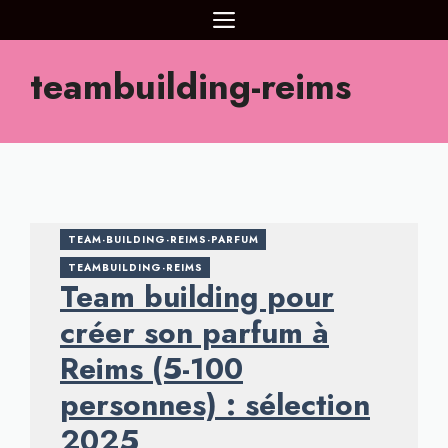
Aller
MENU
au
contenu
teambuilding-reims
TEAM-BUILDING-REIMS-PARFUM
TEAMBUILDING-REIMS
Team building pour
créer son parfum à
Reims (5-100
personnes) : sélection
2025