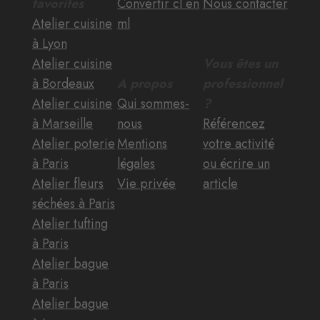
favorites
Convertir cl en
Nous contacter
Atelier cuisine
ml
à Lyon
Atelier cuisine
Vous êtes un
à Bordeaux
A propos
professionnel
Atelier cuisine
Qui sommes-
?
à Marseille
nous
Référencez
Atelier poterie
Mentions
votre activité
à Paris
légales
ou écrire un
Atelier fleurs
Vie privée
article
séchées à Paris
Atelier tufting
à Paris
Atelier bague
à Paris
Atelier bague