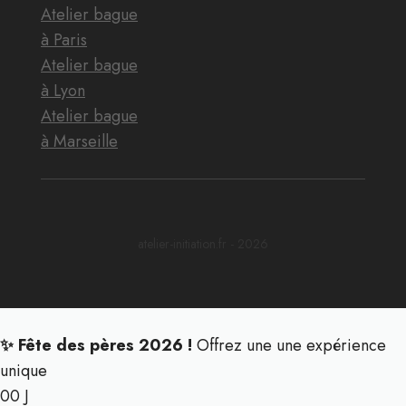
Atelier bague
à Paris
Atelier bague
à Lyon
Atelier bague
à Marseille
atelier-initiation.fr - 2026
✨ Fête des pères 2026 !
Offrez une une expérience
unique
00
J