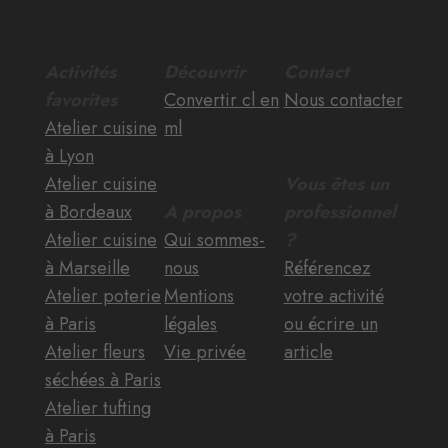
Activités
Découvrir
Contact
favorites
Convertir cl en
Nous contacter
Atelier cuisine
ml
à Lyon
Atelier cuisine
Vous êtes un
à Bordeaux
A propos
professionnel
Atelier cuisine
Qui sommes-
?
à Marseille
nous
Référencez
Atelier poterie
Mentions
votre activité
à Paris
légales
ou écrire un
Atelier fleurs
Vie privée
article
séchées à Paris
Atelier tufting
à Paris