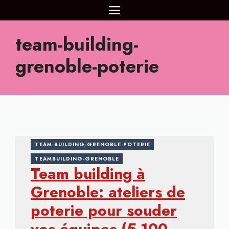
Aller
MENU
au
contenu
team-building-
grenoble-poterie
TEAM-BUILDING-GRENOBLE-POTERIE
TEAMBUILDING-GRENOBLE
Team building à
Grenoble: ateliers de
poterie pour souder
vos équipes (5-100