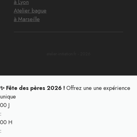
à Lyon
Atelier bague
à Marseille
atelier-initiation.fr - 2026
✨ Fête des pères 2026 !
Offrez une une expérience
unique
00
J
:
00
H
: