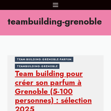
Aller
MENU
au
contenu
teambuilding-grenoble
TEAM-BUILDING-GRENOBLE-PARFUM
TEAMBUILDING-GRENOBLE
Team building pour
créer son parfum à
Grenoble (5-100
personnes) : sélection
2025