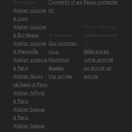
favorites
Convertir cl en
Nous contacter
Atelier cuisine
ml
à Lyon
Atelier cuisine
Vous êtes un
à Bordeaux
A propos
professionnel
Atelier cuisine
Qui sommes-
?
à Marseille
nous
Référencez
Atelier poterie
Mentions
votre activité
à Paris
légales
ou écrire un
Atelier fleurs
Vie privée
article
séchées à Paris
Atelier tufting
à Paris
Atelier bague
à Paris
Atelier bague