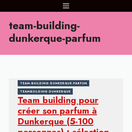
Aller
MENU
au
contenu
team-building-
dunkerque-parfum
TEAM-BUILDING-DUNKERQUE-PARFUM
TEAMBUILDING-DUNKERQUE
Team building pour
créer son parfum à
Dunkerque (5-100
personnes) : sélection