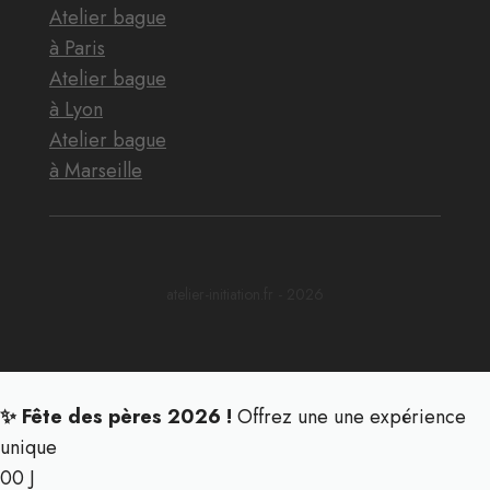
Atelier bague
à Paris
Atelier bague
à Lyon
Atelier bague
à Marseille
atelier-initiation.fr - 2026
✨ Fête des pères 2026 !
Offrez une une expérience
unique
00
J