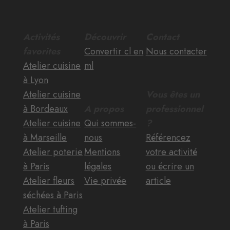
Activités
Découvrir
Contact
favorites
Convertir cl en
Nous contacter
Atelier cuisine
ml
à Lyon
Atelier cuisine
Vous êtes un
à Bordeaux
A propos
professionnel
Atelier cuisine
Qui sommes-
?
à Marseille
nous
Référencez
Atelier poterie
Mentions
votre activité
à Paris
légales
ou écrire un
Atelier fleurs
Vie privée
article
séchées à Paris
Atelier tufting
à Paris