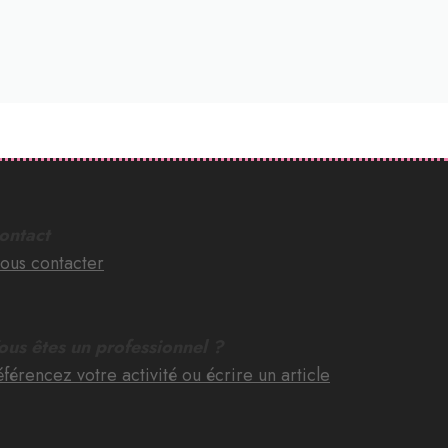
ontact
ous contacter
ous êtes un professionnel ?
férencez votre activité ou écrire un article