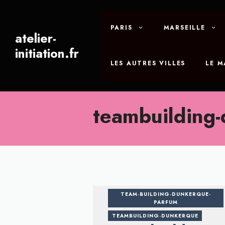
Aller
au
PARIS
MARSEILLE
contenu
atelier-
initiation.fr
LES AUTRES VILLES
LE 
teambuilding
TEAM-BUILDING-DUNKERQUE-
PARFUM
TEAMBUILDING-DUNKERQUE