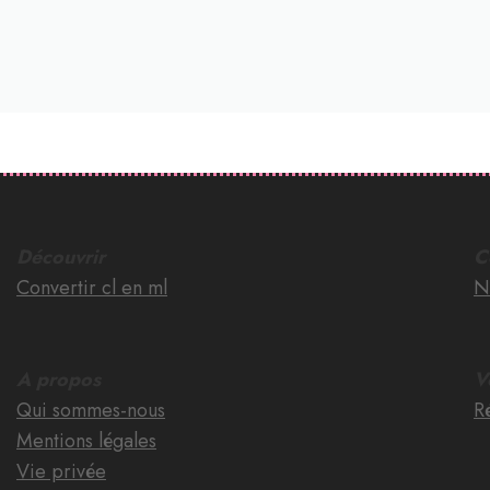
Découvrir
C
Convertir cl en ml
N
A propos
V
Qui sommes-nous
Ré
Mentions légales
Vie privée