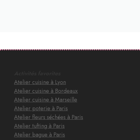
Activités favorites
Atelier cuisine à Lyon
Atelier cuisine à Bordeaux
Atelier cuisine à Marseille
Atelier poterie à Paris
Atelier fleurs séchées à Paris
Atelier tufting à Paris
Atelier bague à Paris