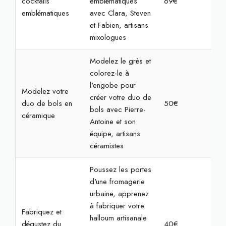
cocktails
emblématiques
69€
2h
emblématiques
avec Clara, Steven
et Fabien, artisans
mixologues
Modelez le grès et
colorez-le à
l'engobe pour
Modelez votre
créer votre duo de
duo de bols en
50€
2h
bols avec Pierre-
céramique
Antoine et son
équipe, artisans
céramistes
Poussez les portes
d'une fromagerie
urbaine, apprenez
à fabriquer votre
Fabriquez et
halloum artisanale
dégustez du
40€
2h