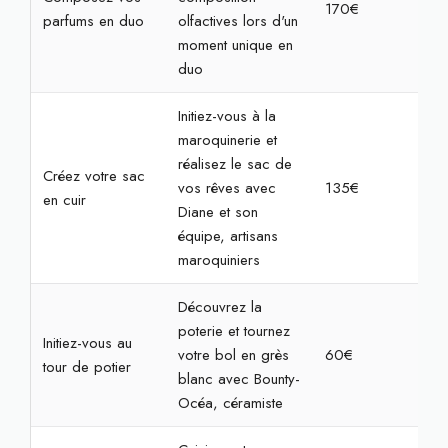
170€
2h
parfums en duo
olfactives lors d'un
moment unique en
duo
Initiez-vous à la
maroquinerie et
réalisez le sac de
Créez votre sac
vos rêves avec
135€
4h
en cuir
Diane et son
équipe, artisans
maroquiniers
Découvrez la
poterie et tournez
Initiez-vous au
votre bol en grès
60€
2h
tour de potier
blanc avec Bounty-
Océa, céramiste