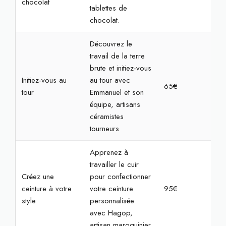
chocolat
tablettes de
chocolat.
Découvrez le
travail de la terre
brute et initiez-vous
Initiez-vous au
au tour avec
65€
2h3
tour
Emmanuel et son
équipe, artisans
céramistes
tourneurs
Apprenez à
travailler le cuir
Créez une
pour confectionner
ceinture à votre
votre ceinture
95€
3h3
style
personnalisée
avec Hagop,
artisan maroquinier