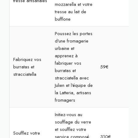
tresse artisanales
mozzarella et votre
tresse au lait de
bufflone
Poussez les portes
d'une fromagerie
urbaine et
apprenez à
Fabriquez vos
fabriquer vos
burratas et
59€
2h
burratas et
stracciatella
stracciatella avec
Julien et l'équipe de
la Latteria, artisans
fromagers
Initiez-vous au
soufflage du verre
et soufflez votre
Soufflez votre
service composé
310€
7h