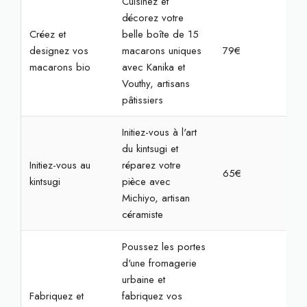
Cuisinez et
décorez votre
Créez et
belle boîte de 15
designez vos
macarons uniques
79€
2h
macarons bio
avec Kanika et
Vouthy, artisans
pâtissiers
Initiez-vous à l'art
du kintsugi et
Initiez-vous au
réparez votre
65€
2h3
kintsugi
pièce avec
Michiyo, artisan
céramiste
Poussez les portes
d'une fromagerie
urbaine et
Fabriquez et
fabriquez vos