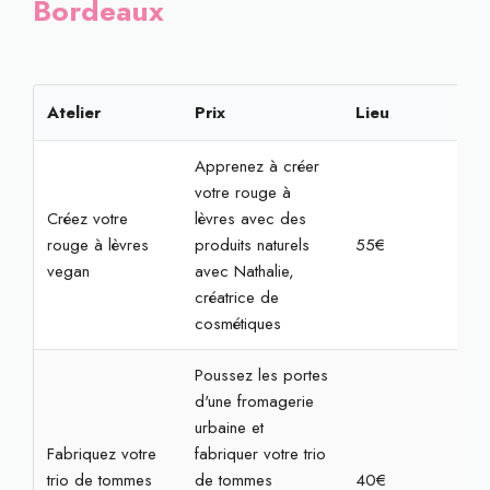
Bordeaux
Atelier
Prix
Lieu
Rés
Apprenez à créer
votre rouge à
Créez votre
lèvres avec des
rouge à lèvres
produits naturels
55€
2h
vegan
avec Nathalie,
créatrice de
cosmétiques
Poussez les portes
d'une fromagerie
urbaine et
Fabriquez votre
fabriquer votre trio
trio de tommes
de tommes
40€
1h3