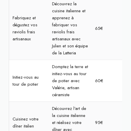
Découvrez la
cuisine italienne et
Fabriquez et
apprenez à
dégustez vos
fabriquer vos
65€
2h3
raviolis frais
raviolis frais
artisanaux
artisanaux avec
Julien et son équipe
de la Latteria
Domptez la terre et
initiez-vous au tour
Initiez-vous au
de potier avec
60€
2h3
tour de potier
Valérie, artisan
céramiste
Découvrez l'art de
la cuisine italienne
Cuisinez votre
et réalisez votre
95€
4h
dîner italien
dîner avec