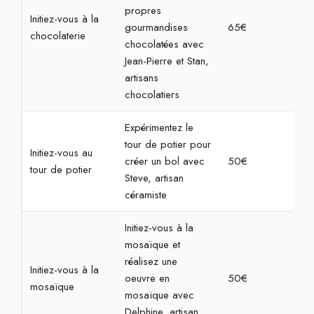
propres
Initiez-vous à la
gourmandises
65€
1h3
chocolaterie
chocolatées avec
Jean-Pierre et Stan,
artisans
chocolatiers
Expérimentez le
tour de potier pour
Initiez-vous au
créer un bol avec
50€
2h
tour de potier
Steve, artisan
céramiste
Initiez-vous à la
mosaïque et
réalisez une
Initiez-vous à la
oeuvre en
50€
2h3
mosaïque
mosaïque avec
Delphine, artisan