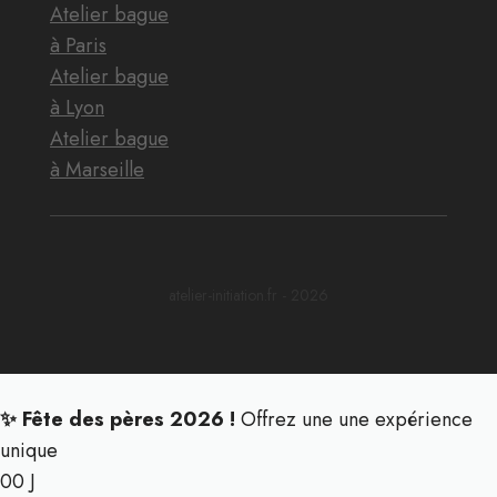
Atelier bague
à Paris
Atelier bague
à Lyon
Atelier bague
à Marseille
atelier-initiation.fr - 2026
✨ Fête des pères 2026 !
Offrez une une expérience
unique
00
J