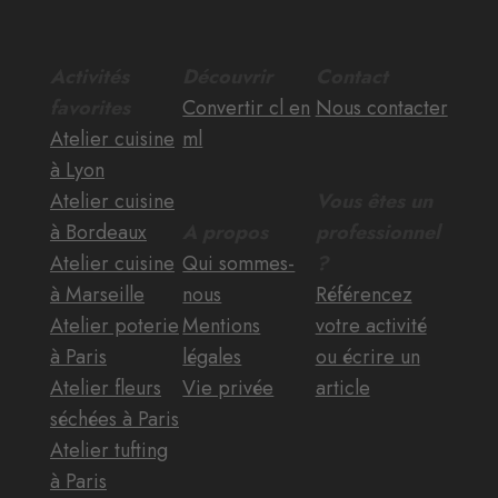
Activités
Découvrir
Contact
favorites
Convertir cl en
Nous contacter
Atelier cuisine
ml
à Lyon
Atelier cuisine
Vous êtes un
à Bordeaux
A propos
professionnel
Atelier cuisine
Qui sommes-
?
à Marseille
nous
Référencez
Atelier poterie
Mentions
votre activité
à Paris
légales
ou écrire un
Atelier fleurs
Vie privée
article
séchées à Paris
Atelier tufting
à Paris