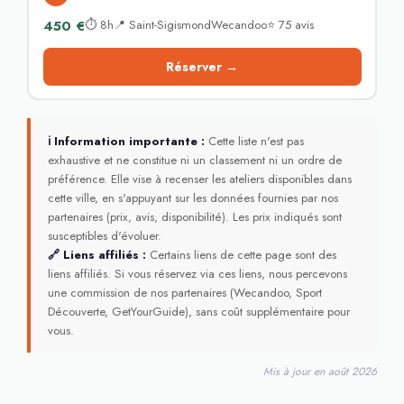
450 €
⏱ 8h📍 Saint-SigismondWecandoo⭐ 75 avis
Réserver →
ℹ Information importante :
Cette liste n'est pas
exhaustive et ne constitue ni un classement ni un ordre de
préférence. Elle vise à recenser les ateliers disponibles dans
cette ville, en s'appuyant sur les données fournies par nos
partenaires (prix, avis, disponibilité). Les prix indiqués sont
susceptibles d'évoluer.
🔗 Liens affiliés :
Certains liens de cette page sont des
liens affiliés. Si vous réservez via ces liens, nous percevons
une commission de nos partenaires (Wecandoo, Sport
Découverte, GetYourGuide), sans coût supplémentaire pour
vous.
Mis à jour en août 2026