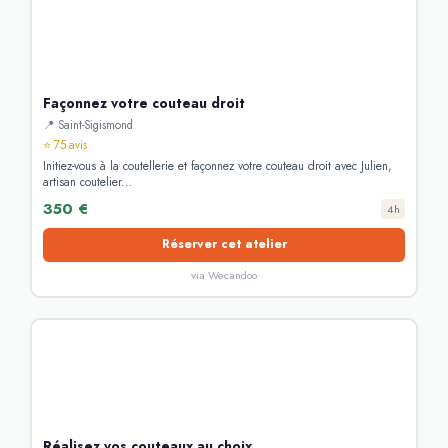
Façonnez votre couteau droit
📍 Saint-Sigismond
⭐ 75 avis
Initiez-vous à la coutellerie et façonnez votre couteau droit avec Julien,
artisan coutelier...
350 €
4h
Réserver cet atelier
via Wecandoo
Réalisez vos couteaux au choix