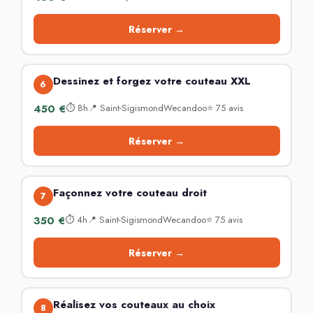
Réserver →
Dessinez et forgez votre couteau XXL
6
450 €
⏱ 8h📍 Saint-SigismondWecandoo⭐ 75 avis
Réserver →
Façonnez votre couteau droit
7
350 €
⏱ 4h📍 Saint-SigismondWecandoo⭐ 75 avis
Réserver →
Réalisez vos couteaux au choix
8