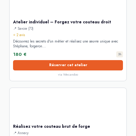
Atelier individuel – Forgez votre couteau droit
📍 Savoie (73)
⭐ 2 avis
Découvrez les secrets d'un métier et réalisez une œuvre unique avec
Stéphane, forgeron...
180 €
3h
Réserver cet atelier
via Wecandoo
Réalisez votre couteau brut de forge
📍 Annecy