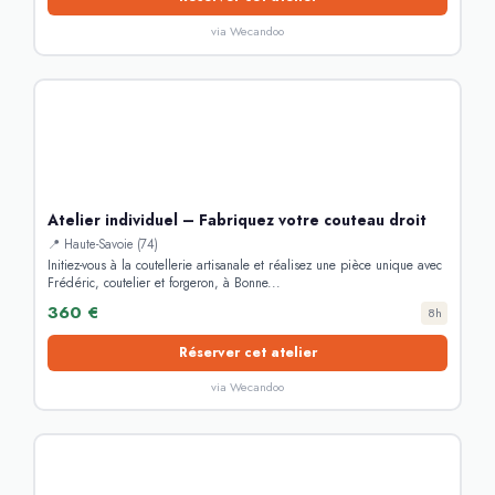
via Wecandoo
Atelier individuel – Fabriquez votre couteau droit
📍 Haute-Savoie (74)
Initiez-vous à la coutellerie artisanale et réalisez une pièce unique avec
Frédéric, coutelier et forgeron, à Bonne...
360 €
8h
Réserver cet atelier
via Wecandoo