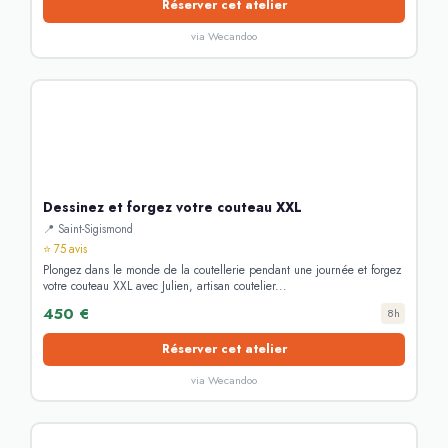
Réserver cet atelier
via Wecandoo
Dessinez et forgez votre couteau XXL
📍 Saint-Sigismond
⭐ 75 avis
Plongez dans le monde de la coutellerie pendant une journée et forgez
votre couteau XXL avec Julien, artisan coutelier...
450 €
8h
Réserver cet atelier
via Wecandoo