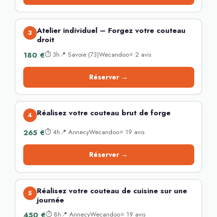
Atelier individuel – Forgez votre couteau
3
droit
180 €
⏱ 3h📍 Savoie (73)Wecandoo⭐ 2 avis
Réserver →
Réalisez votre couteau brut de forge
4
265 €
⏱ 4h📍 AnnecyWecandoo⭐ 19 avis
Réserver →
Réalisez votre couteau de cuisine sur une
5
journée
450 €
⏱ 8h📍 AnnecyWecandoo⭐ 19 avis