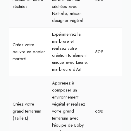
séchées
séchées avec
Nathalie, artisan
designer végétal
Expérimentez la
marbrure et
Créez votre
réalisez votre
oeuvre en papier
50€
1h3
création totalement
marbré
unique avec Laurie,
marbreure d'Art
Apprenez à
composer un
environnement
Créez votre
végétal et réalisez
grand terrarium
votre grand
65€
1h3
(Taille L)
terrarium avec
l'équipe de Boby