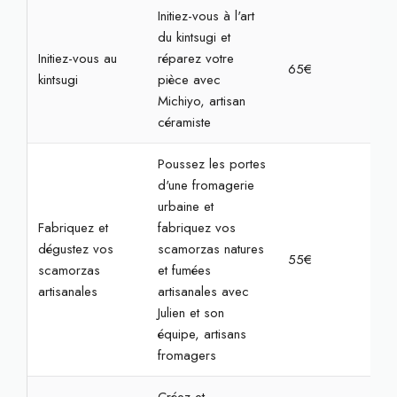
Initiez-vous à l'art
du kintsugi et
Initiez-vous au
réparez votre
65€
2h3
kintsugi
pièce avec
Michiyo, artisan
céramiste
Poussez les portes
d'une fromagerie
urbaine et
Fabriquez et
fabriquez vos
dégustez vos
scamorzas natures
55€
2h
scamorzas
et fumées
artisanales
artisanales avec
Julien et son
équipe, artisans
fromagers