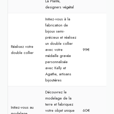
La Plante,
designers végétal
Initiez-vous à la
fabrication de
bijoux semi-
précieux et réalisez
un double collier
Réalisez votre
avec votre
99€
2h
double collier
médaille gravée
personnalisée
avec Kelly et
Agathe, artisans
bijoutières
Découvrez le
modelage de la
terre et fabriquez
Initiez-vous au
votre objet unique
60€
2h3
modelage