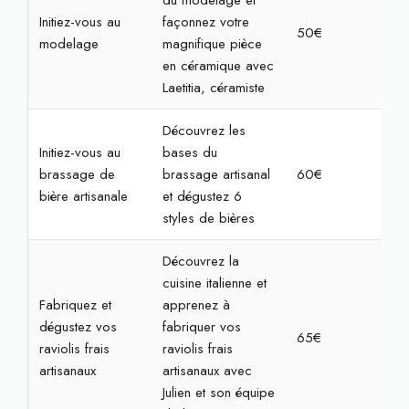
du modelage et
Initiez-vous au
façonnez votre
50€
2h
modelage
magnifique pièce
en céramique avec
Laetitia, céramiste
Découvrez les
Initiez-vous au
bases du
brassage de
brassage artisanal
60€
2h
bière artisanale
et dégustez 6
styles de bières
Découvrez la
cuisine italienne et
Fabriquez et
apprenez à
dégustez vos
fabriquer vos
65€
2h3
raviolis frais
raviolis frais
artisanaux
artisanaux avec
Julien et son équipe