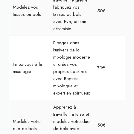
travailler le grès et
Modelez vos
fabriquez vos
50€
2h
tasses ou bols
tasses ou bols
avec Eva, artisan
céramiste
Plongez dans
l'univers de la
mixologie moderne
Initiez-vous à la
et créez vos
79€
2h
mixologie
propres cocktails
avec Baptiste,
mixologue et
expert en spiritueux
Apprenez à
travailler la terre et
Modelez votre
modelez votre duo
50€
2h
duo de bols
de bols avec