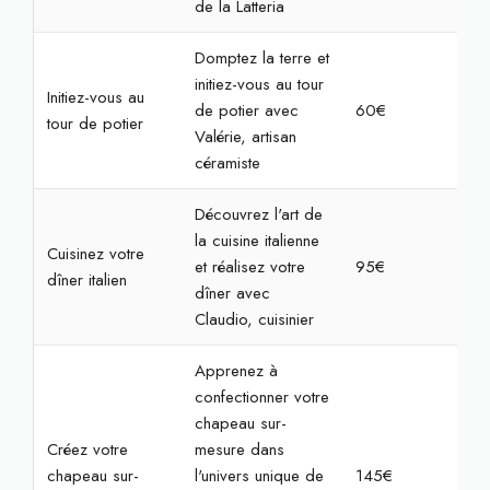
de la Latteria
Domptez la terre et
initiez-vous au tour
Initiez-vous au
de potier avec
60€
2h3
tour de potier
Valérie, artisan
céramiste
Découvrez l'art de
la cuisine italienne
Cuisinez votre
et réalisez votre
95€
4h
dîner italien
dîner avec
Claudio, cuisinier
Apprenez à
confectionner votre
chapeau sur-
Créez votre
mesure dans
chapeau sur-
l'univers unique de
145€
3h