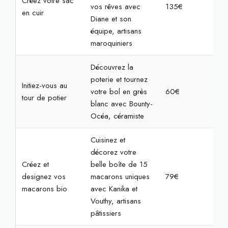
Créez votre sac
vos rêves avec
135€
4h
en cuir
Diane et son
équipe, artisans
maroquiniers
Découvrez la
poterie et tournez
Initiez-vous au
votre bol en grès
60€
2h
tour de potier
blanc avec Bounty-
Océa, céramiste
Cuisinez et
décorez votre
Créez et
belle boîte de 15
designez vos
macarons uniques
79€
2h
macarons bio
avec Kanika et
Vouthy, artisans
pâtissiers