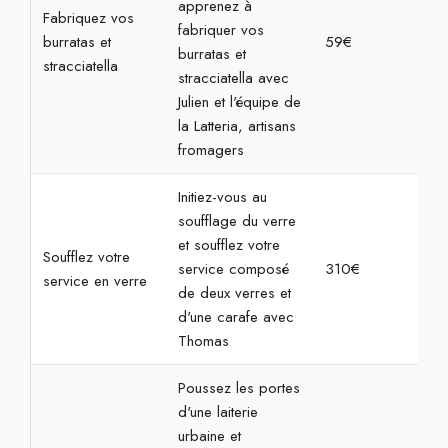
apprenez à
Fabriquez vos
fabriquer vos
burratas et
59€
2h
burratas et
stracciatella
stracciatella avec
Julien et l'équipe de
la Latteria, artisans
fromagers
Initiez-vous au
soufflage du verre
et soufflez votre
Soufflez votre
service composé
310€
7h
service en verre
de deux verres et
d'une carafe avec
Thomas
Poussez les portes
d'une laiterie
urbaine et