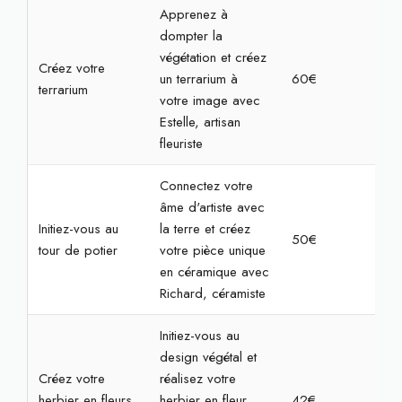
Apprenez à
dompter la
végétation et créez
Créez votre
un terrarium à
60€
2h
terrarium
votre image avec
Estelle, artisan
fleuriste
Connectez votre
âme d'artiste avec
Initiez-vous au
la terre et créez
50€
2h
tour de potier
votre pièce unique
en céramique avec
Richard, céramiste
Initiez-vous au
design végétal et
Créez votre
réalisez votre
herbier en fleurs
herbier en fleur
42€
1h3