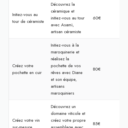
Découvrez la
céramique et
Initiez-vous au
initiez-vous au tour
60€
2h
tour de céramiste
avec Asamï,
artisan céramiste
Initiez-vous à la
maroquinerie et
réalisez la
Créez votre
pochette de vos
80€
2h3
pochette en cuir
rêves avec Diane
et son équipe,
artisans
maroquiniers
Découvrez un
domaine viticole et
Créez votre vin
créez votre propre
85€
2h3
sur-mesure
assemblage avec