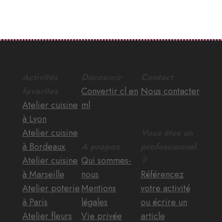
Activités
Découvrir
Contact
favorites
Convertir cl en
Nous contacter
Atelier cuisine
ml
à Lyon
Atelier cuisine
Vous êtes un
à Bordeaux
A propos
professionnel
Atelier cuisine
Qui sommes-
?
à Marseille
nous
Référencez
Atelier poterie
Mentions
votre activité
à Paris
légales
ou écrire un
Atelier fleurs
Vie privée
article