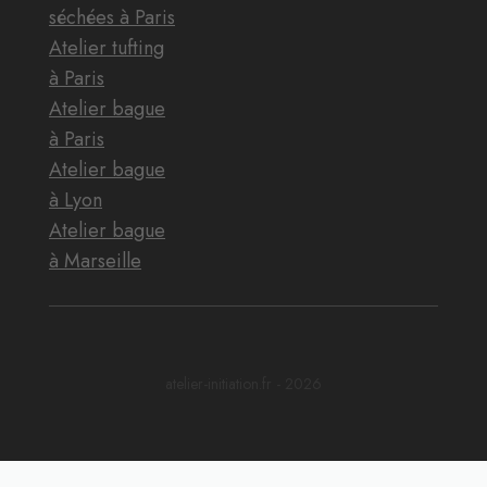
séchées à Paris
Atelier tufting
à Paris
Atelier bague
à Paris
Atelier bague
à Lyon
Atelier bague
à Marseille
atelier-initiation.fr - 2026