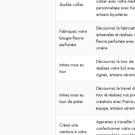
collier avec votre méd
double collier
personnalisée avec Kel
artisans bijoutières
Découvrez la fabricat
Fabriquez votre
artisanales et réalisez
bougie fleurie
fleurie parfumée avec J
parfumée
cirière
Découvrez le tour de p
Initiez-vous au
réalisez votre bol ave
tour
Agnès, artisans cérami
Découvrez le travail d
Initiez-vous au
tour et réalisez vos p
tour de potier
créations avec Pierre-
équipe, artisans cérami
Apprenez à travailler l
Créez une
confectionner votre ce
ceinture à votre