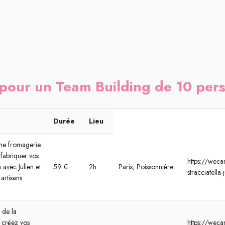
t pour un Team Building de 10 per
Durée
Lieu
une fromagerie
fabriquer vos
https://wecan
a avec Julien et
59 €
2h
Paris, Poissonnière
stracciatella
 artisans
 de la
 créez vos
https://wecan