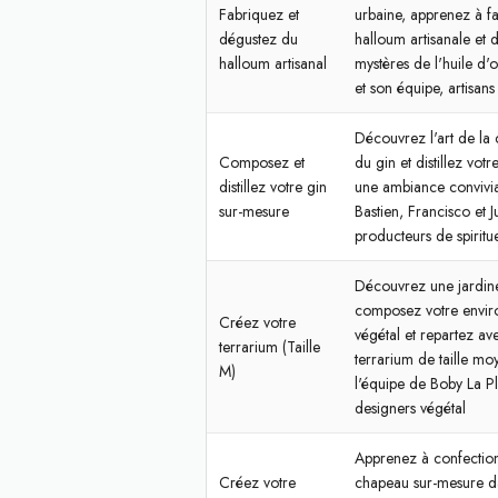
Fabriquez et
urbaine, apprenez à fa
dégustez du
halloum artisanale et 
halloum artisanal
mystères de l'huile d'o
et son équipe, artisan
Découvrez l'art de la
Composez et
du gin et distillez votr
distillez votre gin
une ambiance convivi
sur-mesure
Bastien, Francisco et Ju
producteurs de spiritu
Découvrez une jardine
composez votre envi
Créez votre
végétal et repartez av
terrarium (Taille
terrarium de taille m
M)
l'équipe de Boby La Pl
designers végétal
Apprenez à confection
Créez votre
chapeau sur-mesure da