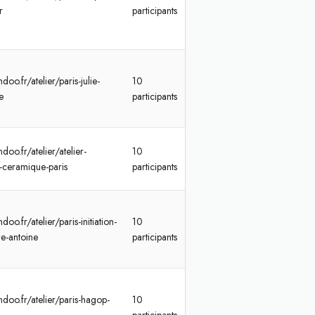
r
participants
doo.fr/atelier/paris-julie-
10
e
participants
doo.fr/atelier/atelier-
10
ur-ceramique-paris
participants
oo.fr/atelier/paris-initiation-
10
re-antoine
participants
doo.fr/atelier/paris-hagop-
10