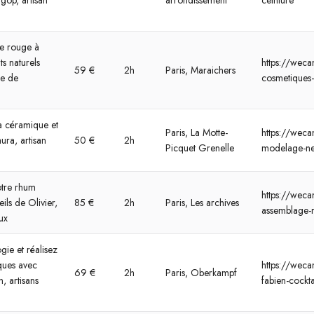
gop, artisan
arrondissement
ceinture
e rouge à
ts naturels
https://wecan
59 €
2h
Paris, Maraichers
ce de
cosmetiques-
 la céramique et
Paris, La Motte-
https://wecan
ura, artisan
50 €
2h
Picquet Grenelle
modelage-n
otre rhum
https://wecan
eils de Olivier,
85 €
2h
Paris, Les archives
assemblage-r
ux
ogie et réalisez
ques avec
https://wecan
69 €
2h
Paris, Oberkampf
, artisans
fabien-cockta