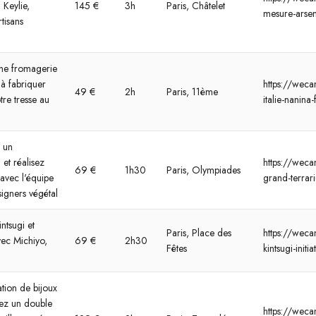
 Keylie,
145 €
3h
Paris, Châtelet
mesure-arsen
tisans
une fromagerie
 à fabriquer
https://weca
49 €
2h
Paris, 11ème
tre tresse au
italie-nanin
 un
et réalisez
https://wecan
69 €
1h30
Paris, Olympiades
avec l'équipe
grand-terrar
igners végétal
intsugi et
Paris, Place des
https://wecan
vec Michiyo,
69 €
2h30
Fêtes
kintsugi-initia
ation de bijoux
sez un double
https://wecan