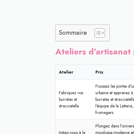
Sommaire
Ateliers d’artisana
Atelier
Prix
Poussez les portes d'
Fabriquez vos
urbaine et apprenez à 
burratas et
burratas et stracciatell
stracciatella
l'équipe de la Latteria,
fromagers
Plongez dans l'univers
Initiez-vous à la
mixologie moderne et