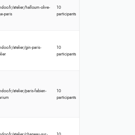
doo.fr/atelier/halloum-olive-
10
e-paris
participants
doo.fr/atelier/gin-paris-
10
elier
participants
doo.fr/atelier/paris-fabien-
10
rarium
participants
ndoo.fr/atelier/chapeau-sur-
10