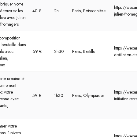
briquer votre
https://wecan
découvrez les
40 €
2h
Paris, Poissonnière
julien-fromag
live avec Julien
s fromagers
 composition
e bouteille dans
https://wecan
ale avec
69 €
2h30
Paris, Bastille
distillation-at
lien,
eux
rie urbaine et
ronnement
ec votre
https://wecan
59 €
1h30
Paris, Olympiades
oyenne avec
initiation-ter
ante,
ner votre
ns l'univers
https://weca