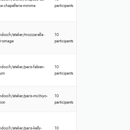
e-chapellerie-minime
participants
ndoo.fr/atelier/mozzarella-
10
a-fromage
participants
doo.fr/atelier/paris-fabien-
10
ium
participants
doo.fr/atelier/paris-michiyo-
10
tion
participants
doo.fr/atelier/paris-kelly-
10