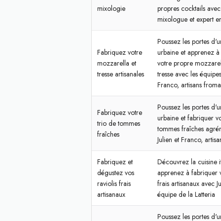
mixologie
propres cocktails avec 
mixologue et expert en
Poussez les portes d'un
Fabriquez votre
urbaine et apprenez à
mozzarella et
votre propre mozzarell
tresse artisanales
tresse avec les équipes
Franco, artisans from
Poussez les portes d'
Fabriquez votre
urbaine et fabriquer vo
trio de tommes
tommes fraîches agré
fraîches
Julien et Franco, artis
Fabriquez et
Découvrez la cuisine i
dégustez vos
apprenez à fabriquer v
raviolis frais
frais artisanaux avec Ju
artisanaux
équipe de la Latteria
Poussez les portes d'