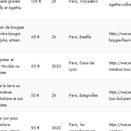
aille gravée
129 €
2h
Paris, Trocadéro
agathe-collie
ly et Agathe,
ion de bougies
 votre bougie
https://wecan
65 €
2h
Paris, Bastille
ulie, artisan
bougie-fleuri
otier et
Paris, Gare de
https://wecan
c Nicolas ou
60 €
2h30
Lyon
initiation-to
stes
e la terre au
remières
https://wecand
55 €
2h
Paris, Batignolles
Antoine et son
tour-bol-pier
stes
e cuir pour
inture
Paris, 1er
https://wecan
95 €
3h30