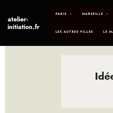
Aller
au
PARIS
MARSEILLE
contenu
atelier-
initiation.fr
LES AUTRES VILLES
LE 
Idé