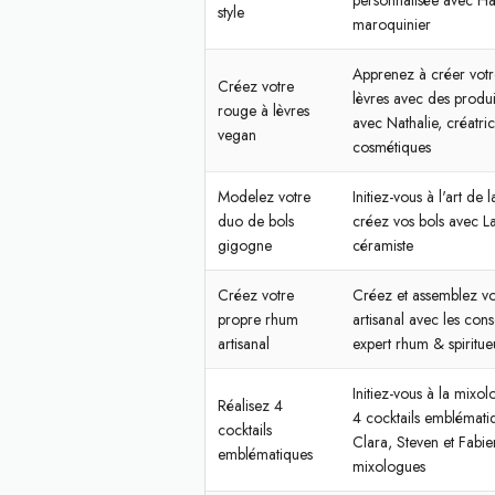
personnalisée avec Ha
style
maroquinier
Apprenez à créer votr
Créez votre
lèvres avec des produi
rouge à lèvres
avec Nathalie, créatri
vegan
cosmétiques
Modelez votre
Initiez-vous à l'art de
duo de bols
créez vos bols avec La
gigogne
céramiste
Créez votre
Créez et assemblez v
propre rhum
artisanal avec les cons
artisanal
expert rhum & spiritue
Initiez-vous à la mixol
Réalisez 4
4 cocktails emblémati
cocktails
Clara, Steven et Fabien
emblématiques
mixologues