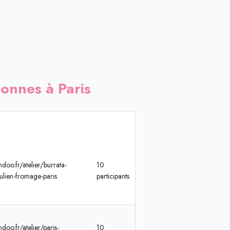
sonnes à Paris
doo.fr/atelier/burrata-
10
-julien-fromage-paris
participants
doo.fr/atelier/paris-
10