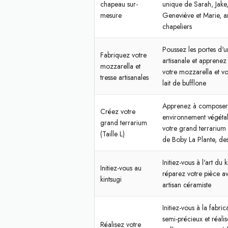
chapeau sur-
unique de Sarah, Jake,
mesure
Geneviève et Marie, ar
chapeliers
Poussez les portes d'
Fabriquez votre
artisanale et apprenez
mozzarella et
votre mozzarella et vo
tresse artisanales
lait de bufflone
Apprenez à composer
Créez votre
environnement végétal 
grand terrarium
votre grand terrarium 
(Taille L)
de Boby La Plante, des
Initiez-vous à l'art du k
Initiez-vous au
réparez votre pièce a
kintsugi
artisan céramiste
Initiez-vous à la fabric
semi-précieux et réali
Réalisez votre