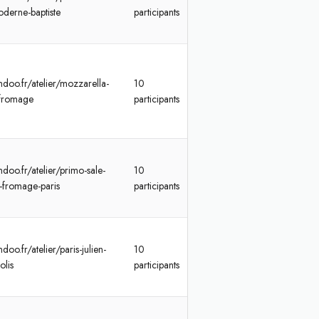
derne-baptiste
participants
ndoo.fr/atelier/mozzarella-
10
a-fromage
participants
doo.fr/atelier/primo-sale-
10
-fromage-paris
participants
doo.fr/atelier/paris-julien-
10
olis
participants