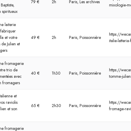
79 €
2h
Paris, Les archives
Baptiste,
mixologie-mo
 spiritueux
e laiterie
 fabriquer
https://weca
a et votre
49 €
2h
Paris, Poissonnière
italie-latteri
 de Julien et
agers
une fromagerie
tre trio de
https://wecan
40 €
1h30
Paris, Poissonnière
mentées avec
tomme-julien
an fromagers
talienne et
os raviolis
https://wecan
65 €
2h30
Paris, Poissonnière
lien et son
fromage-ravi
une fromagerie