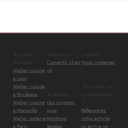
Activités
Découvrir
Contact
favorites
Convertir cl en
Nous contacter
Atelier cuisine
ml
à Lyon
Atelier cuisine
Vous êtes un
à Bordeaux
A propos
professionnel
Atelier cuisine
Qui sommes-
?
à Marseille
nous
Référencez
Atelier poterie
Mentions
votre activité
à Paris
légales
ou écrire un