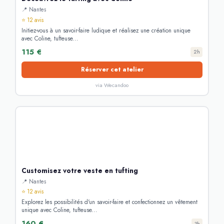
📍 Nantes
⭐ 12 avis
Initiez-vous à un savoir-faire ludique et réalisez une création unique
avec Coline, tufteuse...
115 €
2h
Réserver cet atelier
via Wecandoo
Customisez votre veste en tufting
📍 Nantes
⭐ 12 avis
Explorez les possibilités d'un savoir-faire et confectionnez un vêtement
unique avec Coline, tufteuse...
160 €
3h