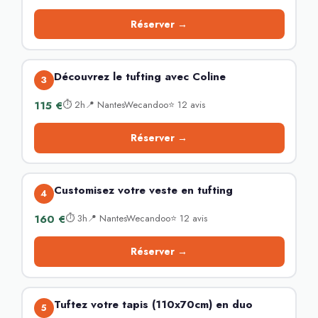
Réserver →
Découvrez le tufting avec Coline
3
115 €
⏱ 2h📍 NantesWecandoo⭐ 12 avis
Réserver →
Customisez votre veste en tufting
4
160 €
⏱ 3h📍 NantesWecandoo⭐ 12 avis
Réserver →
Tuftez votre tapis (110x70cm) en duo
5