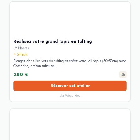
Réalisez votre grand tapis en tufting
📍 Nantes
⭐ 54 avis
Plongez dans l'univers du tufting et créez votre joli tapis (50x50cm) avec
Catherine, artisan tufteuse...
280 €
5h
Réserver cet atelier
via Wecandoo