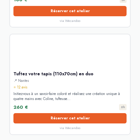
Réserver cet atelier
via Wecandoo
Tuftez votre tapis (110x70cm) en duo
📍 Nantes
⭐ 12 avis
Initiez-vous à un savoir-faire coloré et réalisez une création unique à
quatre mains avec Coline, tufteuse...
260 €
6h
Réserver cet atelier
via Wecandoo