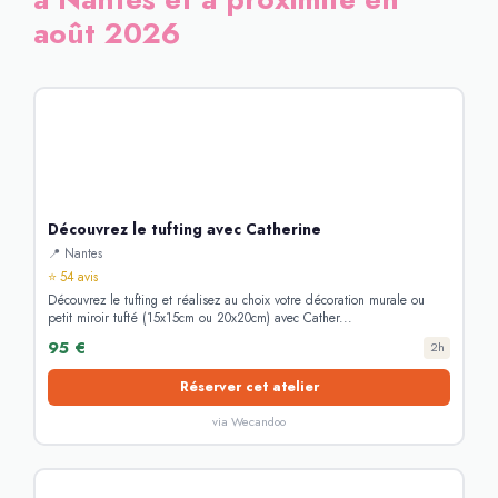
août 2026
Découvrez le tufting avec Catherine
📍 Nantes
⭐ 54 avis
Découvrez le tufting et réalisez au choix votre décoration murale ou
petit miroir tufté (15x15cm ou 20x20cm) avec Cather...
95 €
2h
Réserver cet atelier
via Wecandoo