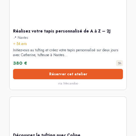
Réalisez votre tapis personnalisé de A à Z – 2J
📍 Nantes
⭐ 54 avis
Initiez-vous au tufting et créez votre tapis personnalisé sur deux jours
avec Catherine, tufteuse à Nantes...
380 €
5h
Réserver cet atelier
via Wecandoo
Découvrez le tufting avec Coline