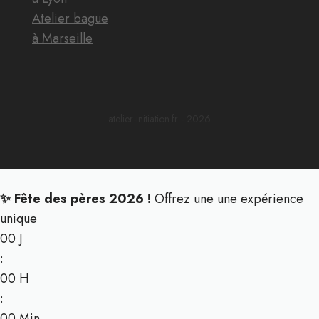
Atelier bague
à Marseille
atelier-initiation.fr - 2026
✨ Fête des pères 2026 !
Offrez une une expérience
unique
00
J
:
00
H
:
00
Min