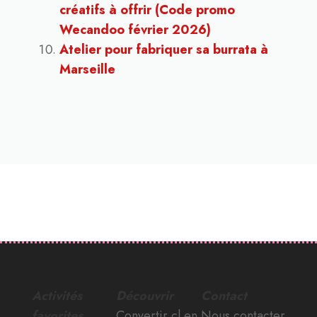
créatifs à offrir (Code promo
Wecandoo février 2026)
Atelier pour fabriquer sa burrata à
Marseille
Activités
Découvrir
Contact
favorites
Convertir cl en
Nous contacter