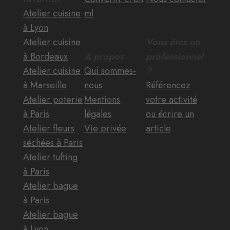
Atelier cuisine
ml
à Lyon
Atelier cuisine
Vous êtes un
à Bordeaux
A propos
professionnel
Atelier cuisine
Qui sommes-
?
à Marseille
nous
Référencez
Atelier poterie
Mentions
votre activité
à Paris
légales
ou écrire un
Atelier fleurs
Vie privée
article
séchées à Paris
Atelier tufting
à Paris
Atelier bague
à Paris
Atelier bague
à Lyon