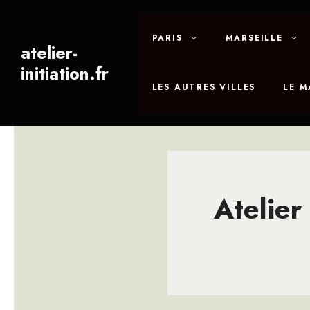
Aller
au
PARIS
MARSEILLE
contenu
atelier-
initiation.fr
LES AUTRES VILLES
LE 
Atelier