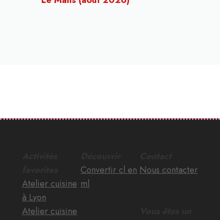
Le Mans (août 2026)
Activités
Découvrir
Contact
favorites
Convertir cl en
Nous contacter
Atelier cuisine
ml
à Lyon
Atelier cuisine
Vous êtes un