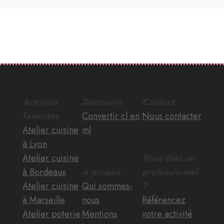
Activités
Découvrir
Contact
favorites
Convertir cl en
Nous contacter
Atelier cuisine
ml
à Lyon
Atelier cuisine
Vous êtes un
à Bordeaux
A propos
professionnel
Atelier cuisine
Qui sommes-
?
à Marseille
nous
Référencez
Atelier poterie
Mentions
votre activité